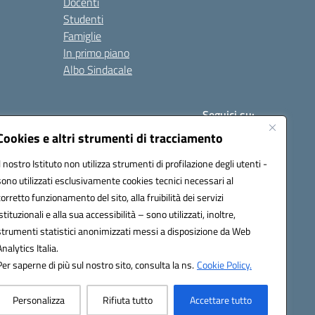
Docenti
Studenti
Famiglie
In primo piano
Albo Sindacale
Seguici su:
Cookies e altri strumenti di tracciamento
Il nostro Istituto non utilizza strumenti di profilazione degli utenti -
:
paic840008@pec.istruzione.it
sono utilizzati esclusivamente cookies tecnici necessari al
corretto funzionamento del sito, alla fruibilità dei servizi
istituzionali e alla sua accessibilità – sono utilizzati, inoltre,
strumenti statistici anonimizzati messi a disposizione da Web
Analytics Italia.
Per saperne di più sul nostro sito, consulta la ns.
Cookie Policy.
Personalizza
Rifiuta tutto
Accettare tutto