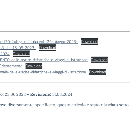
-n.-170-Collegio-dei-docenti-29-Giugno-2023-
Download
.-8-del-15-05-2023-
Download
-2024
Download
TO-delle-uscite-didattiche-e-viaggi-di-istruzione
Download
lOrientamento
Download
nnale-delle-uscite-didattiche-e-viaggi-di-istruzione
Download
o:
23.06.2023
-
Revisione:
14.03.2024
ove diversamente specificato, questo articolo è stato rilasciato sott