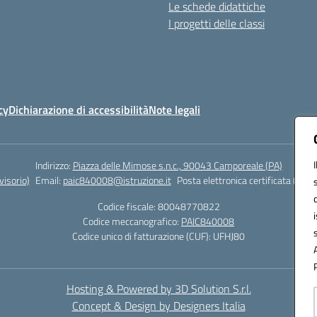
Le schede didattiche
I progetti delle classi
cy
Dichiarazione di accessibilità
Note legali
Indirizzo:
Piazza delle Mimose s.n.c., 90043 Camporeale (PA)
isorio)
Email:
paic840008@istruzione.it
Posta elettronica certificata (PEC)
Codice fiscale: 80048770822
Codice meccanografico:
PAIC840008
Codice unico di fatturazione (CUF): UFHJ80
Hosting & Powered by 3D Solution S.r.l.
Concept & Design by Designers Italia