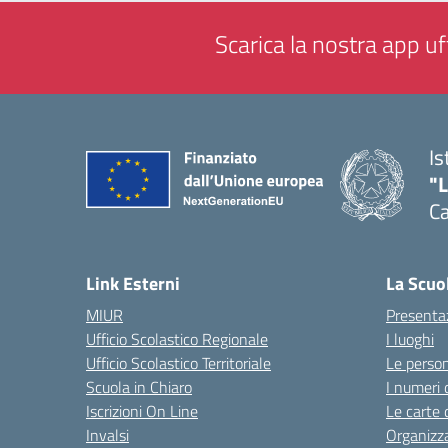
Scarica la nostra app uff
Is
"
C
— 
Link Esterni
La Scuo
MIUR
Presenta
Ufficio Scolastico Regionale
I luoghi
Ufficio Scolastico Territoriale
Le perso
Scuola in Chiaro
I numeri 
Iscrizioni On Line
Le carte 
Invalsi
Organizz