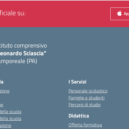
iciale su:
App
tituto comprensivo
Leonardo Sciascia"
amporeale (PA)
Visita la pagina iniziale della scuola
la
I Servizi
zione
Personale scolastico
Famiglie e studenti
ne
Percorsi di studio
della scuola
Didattica
della scuola
Offerta formativa
azione