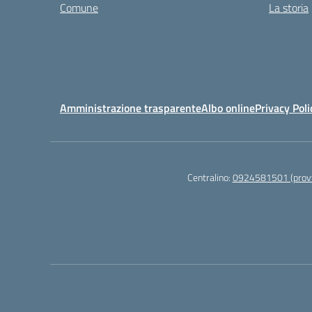
Comune
La storia
Amministrazione trasparente
Albo online
Privacy Poli
Centralino:
0924581501 (provv