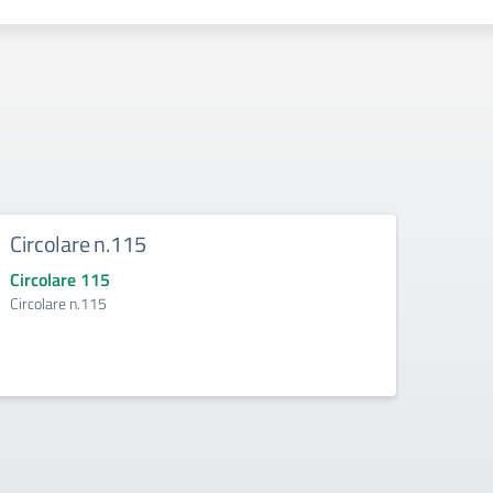
Circolare n.115
Circ
Circolare 115
Circo
Circolare n.115
Circol