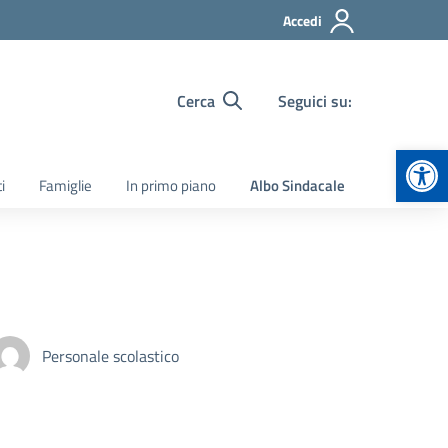
Accedi
Cerca
Seguici su:
Apr
i
Famiglie
In primo piano
Albo Sindacale
Personale scolastico