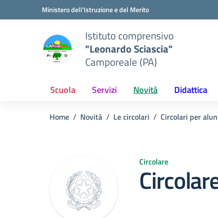
Vai ai contenuti
Vai al menu di navigazione
Vai al footer
Ministero dell'Istruzione e del Merito
Istituto comprensivo
"Leonardo Sciascia"
Camporeale (PA)
Scuola
Servizi
Novità
Didattica
Home
Novità
Le circolari
Circolari per alun
Circolare
Circolar