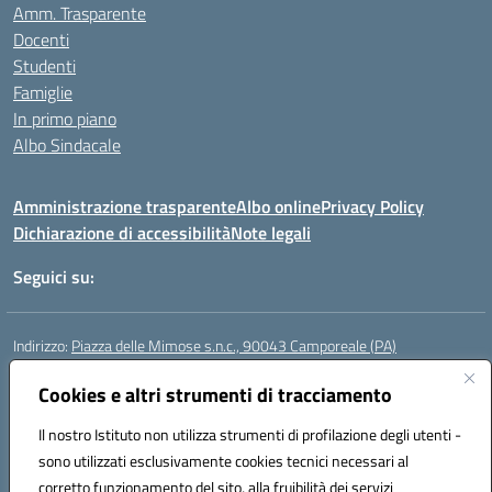
Amm. Trasparente
Docenti
Studenti
Famiglie
In primo piano
Albo Sindacale
Amministrazione trasparente
Albo online
Privacy Policy
Dichiarazione di accessibilità
Note legali
Seguici su:
Indirizzo:
Piazza delle Mimose s.n.c., 90043 Camporeale (PA)
Centralino:
0924581501 (provvisorio)
Email:
Cookies e altri strumenti di tracciamento
paic840008@istruzione.it
Posta elettronica certificata (PEC):
paic840008@pec.istruzione.it
Il nostro Istituto non utilizza strumenti di profilazione degli utenti -
Codice fiscale: 80048770822
sono utilizzati esclusivamente cookies tecnici necessari al
Codice meccanografico:
PAIC840008
corretto funzionamento del sito, alla fruibilità dei servizi