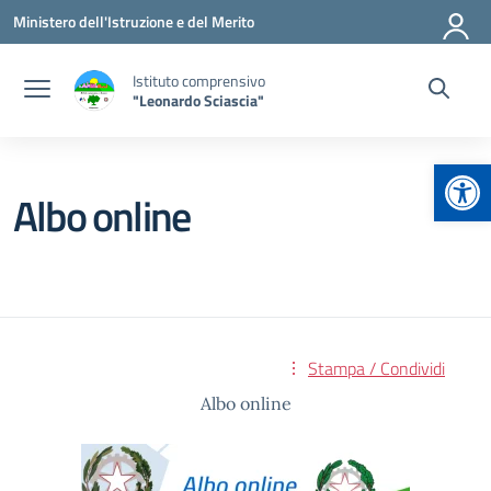
Vai ai contenuti
Vai al menu di navigazione
Vai al footer
Ministero dell'Istruzione e del Merito
Istituto comprensivo
"Leonardo Sciascia"
Apr
Albo online
Stampa / Condividi
Albo online