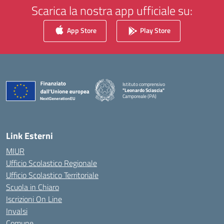
Scarica la nostra app ufficiale su:
App Store
Play Store
Istituto comprensivo
"Leonardo Sciascia"
Camporeale (PA)
— Visita la pagina iniziale della scuola
Link Esterni
MIUR
Ufficio Scolastico Regionale
Ufficio Scolastico Territoriale
Scuola in Chiaro
Iscrizioni On Line
Invalsi
Comune