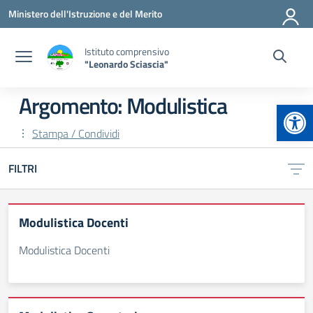
Vai ai contenuti
Vai al menu di navigazione
Vai al footer
Ministero dell'Istruzione e del Merito
Istituto comprensivo
"Leonardo Sciascia"
Argomento: Modulistica
Apr
Stampa / Condividi
FILTRI
Modulistica Docenti
Modulistica Docenti