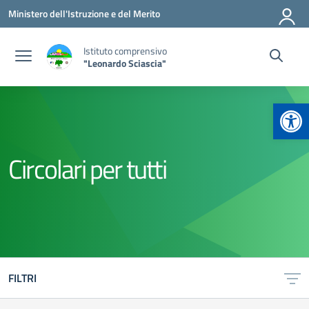
Vai ai contenuti
Vai al menu di navigazione
Vai al footer
Ministero dell'Istruzione e del Merito
Istituto comprensivo
"Leonardo Sciascia"
Apr
Circolari per tutti
FILTRI