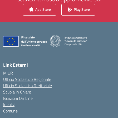
App Store
Play Store
Istituto comprensivo
"Leonardo Sciascia"
Camporeale (PA)
— Visita la pagina iniziale della scuola
Link Esterni
MIUR
Ufficio Scolastico Regionale
Ufficio Scolastico Territoriale
Scuola in Chiaro
Iscrizioni On Line
Invalsi
Comune