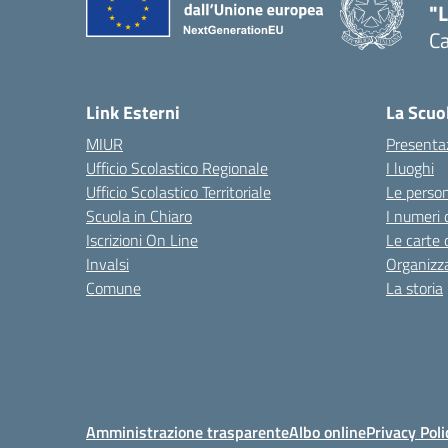
"
C
— 
Link Esterni
La Scuo
MIUR
Presenta
Ufficio Scolastico Regionale
I luoghi
Ufficio Scolastico Territoriale
Le perso
Scuola in Chiaro
I numeri 
Iscrizioni On Line
Le carte 
Invalsi
Organizz
Comune
La storia
Amministrazione trasparente
Albo online
Privacy Poli