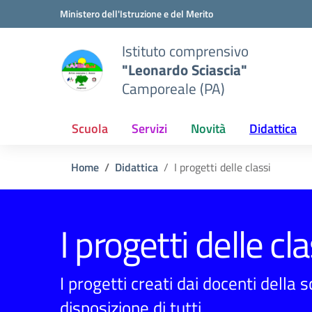
Vai ai contenuti
Vai al menu di navigazione
Vai al footer
Ministero dell'Istruzione e del Merito
Istituto comprensivo
"Leonardo Sciascia"
Camporeale (PA)
Scuola
Servizi
Novità
Didattica
Home
Didattica
I progetti delle classi
I progetti delle cla
I progetti creati dai docenti della 
disposizione di tutti.