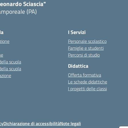
Leonardo Sciascia"
amporeale (PA)
Visita la pagina iniziale della scuola
la
I Servizi
zione
Personale scolastico
Famiglie e studenti
ne
Percorsi di studio
della scuola
Didattica
della scuola
Offerta formativa
azione
Le schede didattiche
I progetti delle classi
cy
Dichiarazione di accessibilità
Note legali