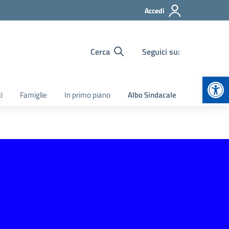
Accedi
Cerca
Seguici su:
Apr
i
Famiglie
In primo piano
Albo Sindacale