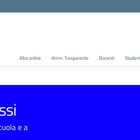
Albo online
Amm. Trasparente
Docenti
Student
ssi
scuola e a