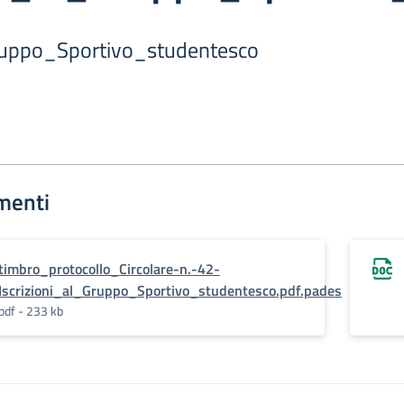
-
Gruppo_Sportivo_studentesco
menti
timbro_protocollo_Circolare-n.-42-
Iscrizioni_al_Gruppo_Sportivo_studentesco.pdf.pades
pdf - 233 kb