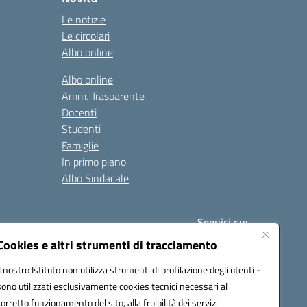
Le notizie
Le circolari
Albo online
Albo online
Amm. Trasparente
Docenti
Studenti
Famiglie
In primo piano
Albo Sindacale
Seguici su:
Cookies e altri strumenti di tracciamento
Il nostro Istituto non utilizza strumenti di profilazione degli utenti -
:
paic840008@pec.istruzione.it
sono utilizzati esclusivamente cookies tecnici necessari al
corretto funzionamento del sito, alla fruibilità dei servizi