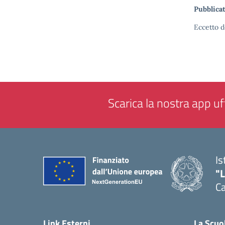
Pubblicat
Eccetto d
Scarica la nostra app uff
Is
"
C
— 
Link Esterni
La Scuo