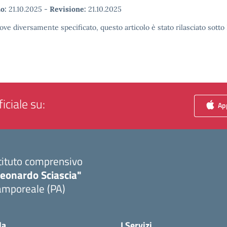
o:
21.10.2025
-
Revisione:
21.10.2025
ove diversamente specificato, questo articolo è stato rilasciato sott
iciale su:
App
tituto comprensivo
Leonardo Sciascia"
amporeale (PA)
Visita la pagina iniziale della scuola
la
I Servizi