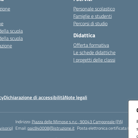
zione
Personale scolastico
Famiglie e studenti
ne
Percorsi di studio
della scuola
Didattica
della scuola
Offerta formativa
azione
Le schede didattiche
I progetti delle classi
cy
Dichiarazione di accessibilità
Note legali
Indirizzo:
Piazza delle Mimose s.n.c., 90043 Camporeale (PA)
isorio)
Email:
paic840008@istruzione.it
Posta elettronica certificata (PEC)