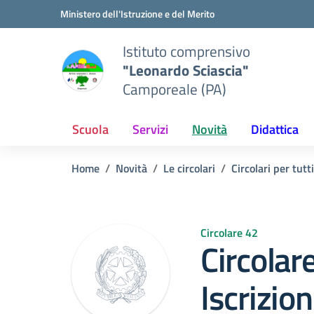
Vai ai contenuti
Vai al menu di navigazione
Vai al footer
Ministero dell'Istruzione e del Merito
Istituto comprensivo
"Leonardo Sciascia"
Camporeale (PA)
Scuola
Servizi
Novità
Didattica
Home
Novità
Le circolari
Circolari per tutti
Circolare 42
Circolar
Iscrizi