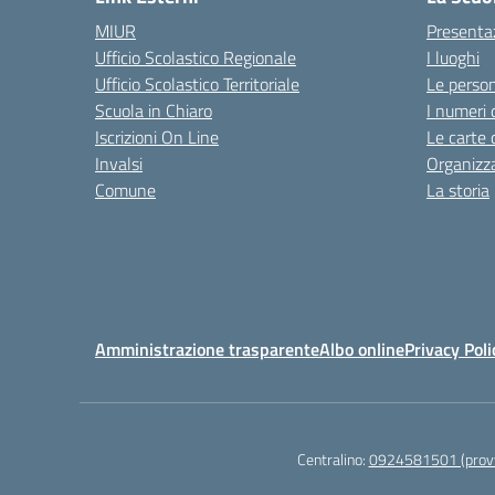
MIUR
Presenta
Ufficio Scolastico Regionale
I luoghi
Ufficio Scolastico Territoriale
Le perso
Scuola in Chiaro
I numeri 
Iscrizioni On Line
Le carte 
Invalsi
Organizz
Comune
La storia
Amministrazione trasparente
Albo online
Privacy Poli
Centralino:
0924581501 (provv