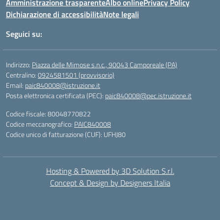
Amministrazione trasparente
Albo online
Privacy Policy
Dichiarazione di accessibilità
Note legali
Seguici su:
Indirizzo:
Piazza delle Mimose s.n.c., 90043 Camporeale (PA)
Centralino:
0924581501 (provvisorio)
Email:
paic840008@istruzione.it
Posta elettronica certificata (PEC):
paic840008@pec.istruzione.it
Codice fiscale: 80048770822
Codice meccanografico:
PAIC840008
Codice unico di fatturazione (CUF): UFHJ80
Hosting & Powered by 3D Solution S.r.l.
Concept & Design by Designers Italia