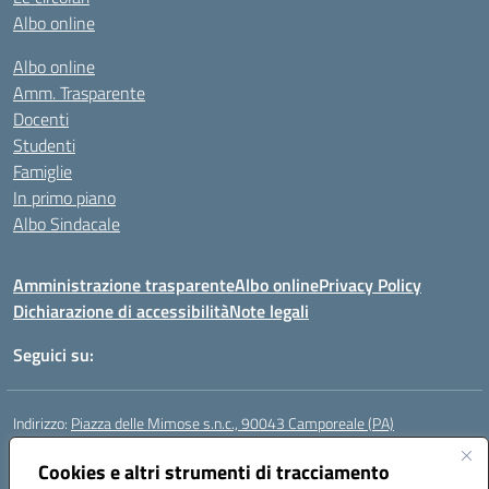
Albo online
Albo online
Amm. Trasparente
Docenti
Studenti
Famiglie
In primo piano
Albo Sindacale
Amministrazione trasparente
Albo online
Privacy Policy
Dichiarazione di accessibilità
Note legali
Seguici su:
Indirizzo:
Piazza delle Mimose s.n.c., 90043 Camporeale (PA)
Centralino:
0924581501 (provvisorio)
Email:
Cookies e altri strumenti di tracciamento
paic840008@istruzione.it