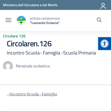
Vai ai contenuti
Vai al menu di navigazione
Vai al footer
Ministero dell'Istruzione e del Merito
Istituto comprensivo
"Leonardo Sciascia"
Circolare 126
Apr
Circolaren.126
Incontro Scuola- Famiglia -Scuola Primaria
Personale scolastico
-Incontro Scuola -Famiglia