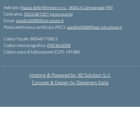
Indirizzo:
Piazza delle Mimose s.n.c., 90043 Camporeale (PA)
Centralino:
0924581501 (provvisorio)
Email:
paic840008@istruzione.it
Posta elettronica certificata (PEC):
paic840008@pec.istruzione.it
Codice fiscale: 80048770822
Codice meccanografico:
PAIC840008
Codice unico di fatturazione (CUF): UFHJ80
Hosting & Powered by 3D Solution S.r.l.
Concept & Design by Designers Italia