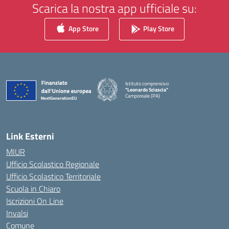
Scarica la nostra app ufficiale su:
App Store
Play Store
Istituto comprensivo
"Leonardo Sciascia"
Camporeale (PA)
— Visita la pagina iniziale della scuola
Link Esterni
MIUR
Ufficio Scolastico Regionale
Ufficio Scolastico Territoriale
Scuola in Chiaro
Iscrizioni On Line
Invalsi
Comune