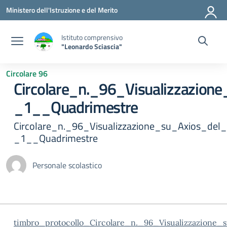
Vai ai contenuti
Vai al menu di navigazione
Vai al footer
Ministero dell'Istruzione e del Merito
Istituto comprensivo
"Leonardo Sciascia"
Circolare 96
Circolare_n._96_Visualizzazion
_1__Quadrimestre
Circolare_n._96_Visualizzazione_su_Axios_del
_1__Quadrimestre
Personale scolastico
timbro_protocollo_Circolare_n._96_Visualizzazione