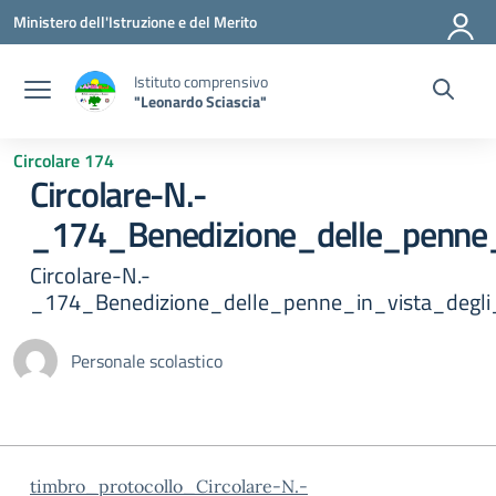
Vai ai contenuti
Vai al menu di navigazione
Vai al footer
Ministero dell'Istruzione e del Merito
Istituto comprensivo
"Leonardo Sciascia"
Circolare 174
Circolare-N.-
_174_Benedizione_delle_penne_
Circolare-N.-
_174_Benedizione_delle_penne_in_vista_degli
Personale scolastico
timbro_protocollo_Circolare-N.-