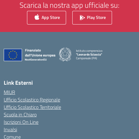
Scarica la nostra app ufficiale su:
App Store
Play Store
Istituto comprensivo
"Leonardo Sciascia"
Camporeale (PA)
— Visita la pagina iniziale della scuola
Link Esterni
MIUR
Ufficio Scolastico Regionale
Ufficio Scolastico Territoriale
Scuola in Chiaro
Iscrizioni On Line
Invalsi
Comune