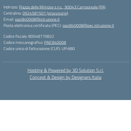
Indirizzo:
Piazza delle Mimose s.n.c., 90043 Camporeale (PA)
Centralino:
0924581501 (provvisorio)
Email:
paic840008@istruzione.it
Posta elettronica certificata (PEC):
paic840008@pec.istruzione.it
Codice fiscale: 80048770822
Codice meccanografico:
PAIC840008
Codice unico di fatturazione (CUF): UFHJ80
Hosting & Powered by 3D Solution S.r.l.
Concept & Design by Designers Italia