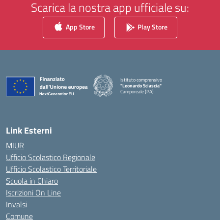
Scarica la nostra app ufficiale su:
App Store
Play Store
Istituto comprensivo
"Leonardo Sciascia"
Camporeale (PA)
— Visita la pagina iniziale della scuola
Link Esterni
MIUR
Ufficio Scolastico Regionale
Ufficio Scolastico Territoriale
Scuola in Chiaro
Iscrizioni On Line
Invalsi
Comune