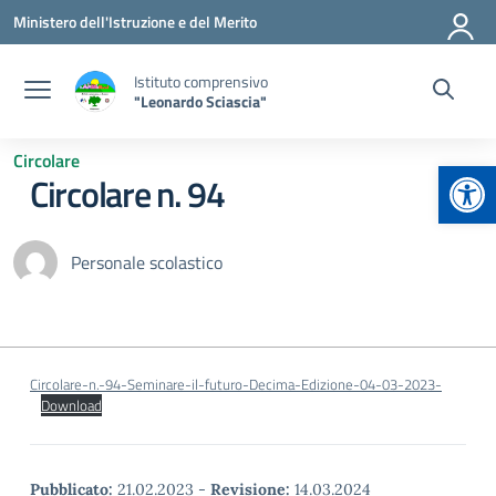
Vai ai contenuti
Vai al menu di navigazione
Vai al footer
Ministero dell'Istruzione e del Merito
Istituto comprensivo
"Leonardo Sciascia"
Circolare
Apr
Circolare n. 94
Personale scolastico
Circolare-n.-94-Seminare-il-futuro-Decima-Edizione-04-03-2023-
Download
Pubblicato:
21.02.2023
-
Revisione:
14.03.2024