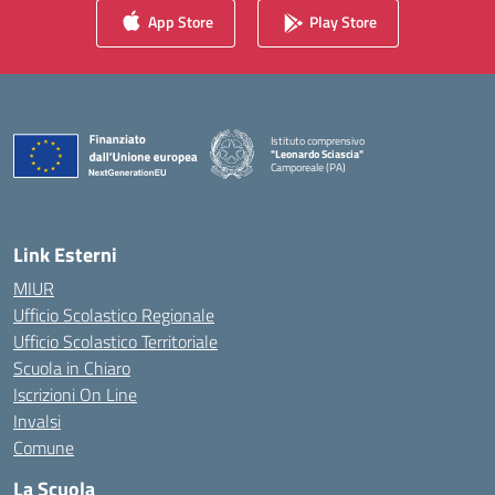
App Store
Play Store
Istituto comprensivo
"Leonardo Sciascia"
Camporeale (PA)
— Visita la pagina iniziale della scuola
Link Esterni
MIUR
Ufficio Scolastico Regionale
Ufficio Scolastico Territoriale
Scuola in Chiaro
Iscrizioni On Line
Invalsi
Comune
La Scuola