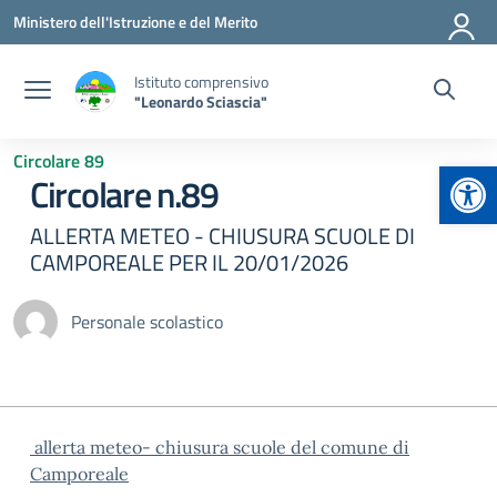
Vai ai contenuti
Vai al menu di navigazione
Vai al footer
Ministero dell'Istruzione e del Merito
Istituto comprensivo
"Leonardo Sciascia"
Circolare 89
Apr
Circolare n.89
ALLERTA METEO - CHIUSURA SCUOLE DI
CAMPOREALE PER IL 20/01/2026
Personale scolastico
allerta meteo- chiusura scuole del comune di
Camporeale