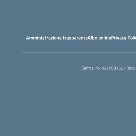
Amministrazione trasparente
Albo online
Privacy Poli
Centralino:
0924581501 (provv