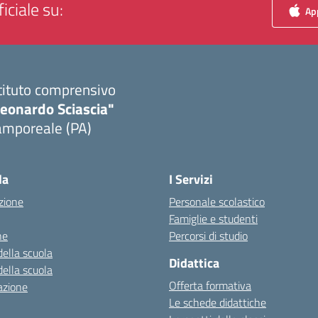
iciale su:
App
tituto comprensivo
Leonardo Sciascia"
amporeale (PA)
Visita la pagina iniziale della scuola
la
I Servizi
zione
Personale scolastico
Famiglie e studenti
ne
Percorsi di studio
della scuola
Didattica
della scuola
Offerta formativa
azione
Le schede didattiche