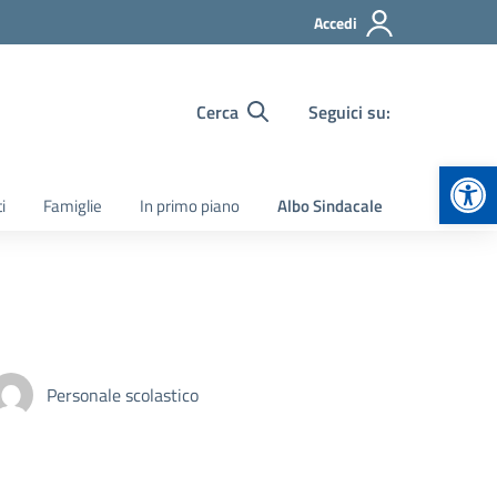
Accedi
Cerca
Seguici su:
Apr
i
Famiglie
In primo piano
Albo Sindacale
Personale scolastico