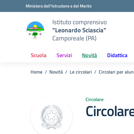
Vai ai contenuti
Vai al menu di navigazione
Vai al footer
Ministero dell'Istruzione e del Merito
Istituto comprensivo
"Leonardo Sciascia"
Camporeale (PA)
Scuola
Servizi
Novità
Didattica
Home
Novità
Le circolari
Circolari per alun
Circolare
Circolar