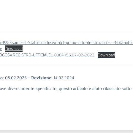
n.-88-Esame-di-Stato-conclusivo-del-primo-ciclo-di-istruzione-–-Nota-info
le
Download
DGOSV.REGISTRO-UFFICIALEU.0004155.07-02-2023
Download
o:
08.02.2023
-
Revisione:
14.03.2024
ove diversamente specificato, questo articolo è stato rilasciato sott