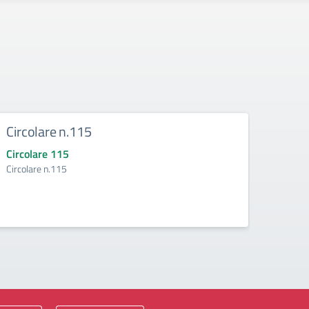
Circolare n.115
Circ
Circolare 115
Circo
Circolare n.115
Circol