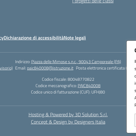
I progetti delle classi
cy
Dichiarazione di accessibilità
Note legali
Indirizzo:
Piazza delle Mimose s.n.c., 90043 Camporeale (PA)
isorio)
Email:
paic840008@istruzione.it
Posta elettronica certificata (PEC)
Codice fiscale: 80048770822
Codice meccanografico:
PAIC840008
Codice unico di fatturazione (CUF): UFHJ80
Hosting & Powered by 3D Solution S.r.l.
Concept & Design by Designers Italia