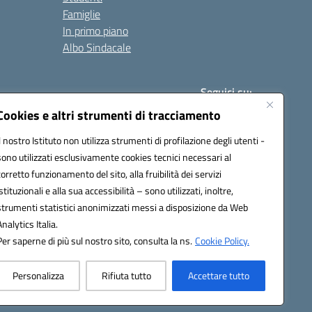
Famiglie
In primo piano
Albo Sindacale
Seguici su:
Cookies e altri strumenti di tracciamento
Il nostro Istituto non utilizza strumenti di profilazione degli utenti -
:
paic840008@pec.istruzione.it
sono utilizzati esclusivamente cookies tecnici necessari al
corretto funzionamento del sito, alla fruibilità dei servizi
istituzionali e alla sua accessibilità – sono utilizzati, inoltre,
strumenti statistici anonimizzati messi a disposizione da Web
Analytics Italia.
Per saperne di più sul nostro sito, consulta la ns.
Cookie Policy.
Personalizza
Rifiuta tutto
Accettare tutto