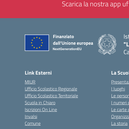
Scarica la nostra app uff
Is
"
C
— 
Link Esterni
La Scuo
MIUR
Presenta
Ufficio Scolastico Regionale
I luoghi
Ufficio Scolastico Territoriale
Le perso
Scuola in Chiaro
I numeri 
Iscrizioni On Line
Le carte 
Invalsi
Organizz
Comune
La storia