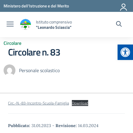
Vai ai contenuti
Vai al menu di navigazione
Vai al footer
Ministero dell'Istruzione e del Merito
Istituto comprensivo
"Leonardo Sciascia"
Circolare
Apr
Circolare n. 83
Personale scolastico
Circ.-N.-83-Incontro-Scuola-Famiglia
Download
Pubblicato:
31.01.2023
-
Revisione:
14.03.2024