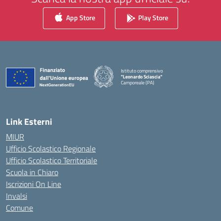
App Store
Play Store
Istituto comprensivo
"Leonardo Sciascia"
Camporeale (PA)
— Visita la pagina iniziale della scuola
Link Esterni
MIUR
Ufficio Scolastico Regionale
Ufficio Scolastico Territoriale
Scuola in Chiaro
Iscrizioni On Line
Invalsi
Comune