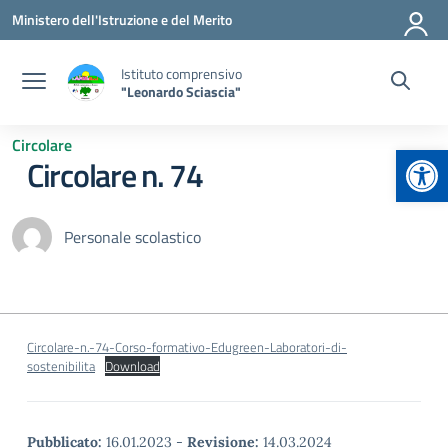
Vai ai contenuti
Vai al menu di navigazione
Vai al footer
Ministero dell'Istruzione e del Merito
Istituto comprensivo
"Leonardo Sciascia"
Circolare
Apr
Circolare n. 74
Personale scolastico
Circolare-n.-74-Corso-formativo-Edugreen-Laboratori-di-
sostenibilita
Download
Pubblicato:
16.01.2023
-
Revisione:
14.03.2024