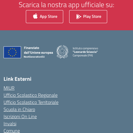
Scarica la nostra app ufficiale su:
App Store
Play Store
Istituto comprensivo
"Leonardo Sciascia"
Camporeale (PA)
— Visita la pagina iniziale della scuola
Link Esterni
MIUR
Ufficio Scolastico Regionale
Ufficio Scolastico Territoriale
Scuola in Chiaro
Iscrizioni On Line
Invalsi
Comune