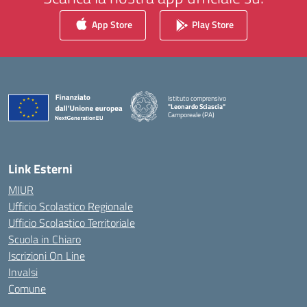
App Store
Play Store
Istituto comprensivo
"Leonardo Sciascia"
Camporeale (PA)
— Visita la pagina iniziale della scuola
Link Esterni
MIUR
Ufficio Scolastico Regionale
Ufficio Scolastico Territoriale
Scuola in Chiaro
Iscrizioni On Line
Invalsi
Comune