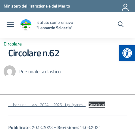
Vai ai contenuti
Vai al menu di navigazione
Vai al footer
Ministero dell'Istruzione e del Merito
Istituto comprensivo
"Leonardo Sciascia"
Circolare
Apr
Circolare n.62
Personale scolastico
__Iscrizioni__a.s._2024__2025_1.pdf.pades_
Download
Pubblicato:
20.12.2023
-
Revisione:
14.03.2024