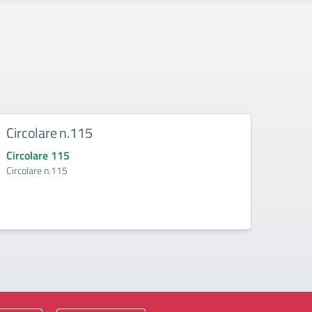
Circolare n.115
Circ
Circolare 115
Circo
Circolare n.115
Circol