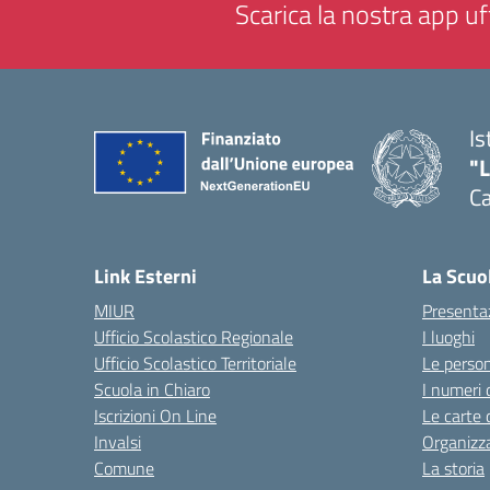
Scarica la nostra app uff
Is
"
C
— 
Link Esterni
La Scuo
MIUR
Presenta
Ufficio Scolastico Regionale
I luoghi
Ufficio Scolastico Territoriale
Le perso
Scuola in Chiaro
I numeri 
Iscrizioni On Line
Le carte 
Invalsi
Organizz
Comune
La storia