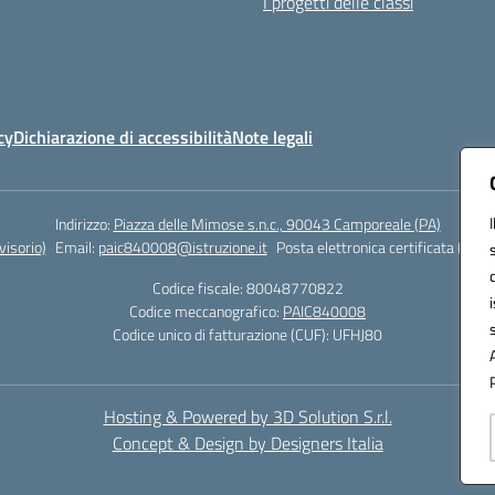
I progetti delle classi
cy
Dichiarazione di accessibilità
Note legali
Indirizzo:
Piazza delle Mimose s.n.c., 90043 Camporeale (PA)
isorio)
Email:
paic840008@istruzione.it
Posta elettronica certificata (PEC)
Codice fiscale: 80048770822
Codice meccanografico:
PAIC840008
Codice unico di fatturazione (CUF): UFHJ80
Hosting & Powered by 3D Solution S.r.l.
Concept & Design by Designers Italia