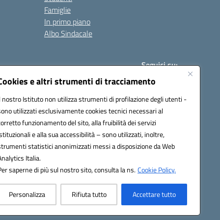
Famiglie
In primo piano
Albo Sindacale
Seguici su:
Cookies e altri strumenti di tracciamento
Il nostro Istituto non utilizza strumenti di profilazione degli utenti -
:
paic840008@pec.istruzione.it
sono utilizzati esclusivamente cookies tecnici necessari al
corretto funzionamento del sito, alla fruibilità dei servizi
istituzionali e alla sua accessibilità – sono utilizzati, inoltre,
strumenti statistici anonimizzati messi a disposizione da Web
Analytics Italia.
Per saperne di più sul nostro sito, consulta la ns.
Cookie Policy.
Personalizza
Rifiuta tutto
Accettare tutto