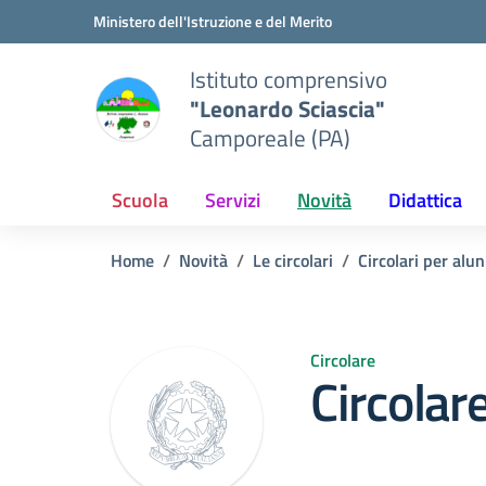
Vai ai contenuti
Vai al menu di navigazione
Vai al footer
Ministero dell'Istruzione e del Merito
Istituto comprensivo
"Leonardo Sciascia"
Camporeale (PA)
Scuola
Servizi
Novità
Didattica
Home
Novità
Le circolari
Circolari per alun
Circolare
Circolar