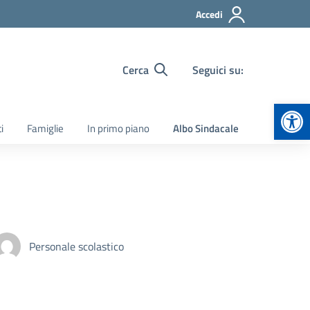
Accedi
Cerca
Seguici su:
Apr
i
Famiglie
In primo piano
Albo Sindacale
Personale scolastico