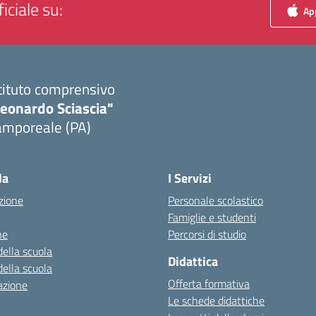
iciale su:
App
tituto comprensivo
Leonardo Sciascia"
amporeale (PA)
Visita la pagina iniziale della scuola
la
I Servizi
zione
Personale scolastico
Famiglie e studenti
ne
Percorsi di studio
della scuola
Didattica
della scuola
Offerta formativa
azione
Le schede didattiche