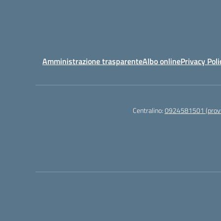
Amministrazione trasparente
Albo online
Privacy Poli
Centralino:
0924581501 (provv