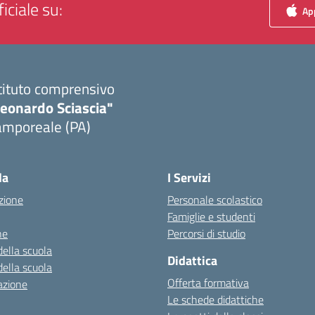
iciale su:
App
tituto comprensivo
Leonardo Sciascia"
amporeale (PA)
Visita la pagina iniziale della scuola
la
I Servizi
zione
Personale scolastico
Famiglie e studenti
ne
Percorsi di studio
della scuola
Didattica
della scuola
Offerta formativa
azione
Le schede didattiche