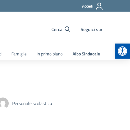
Accedi
Cerca
Seguici su:
Apr
i
Famiglie
In primo piano
Albo Sindacale
Personale scolastico