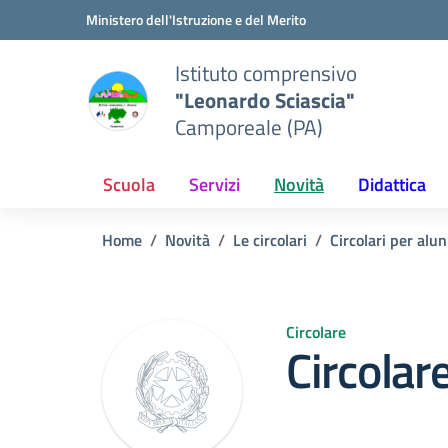
Vai ai contenuti
Vai al menu di navigazione
Vai al footer
Ministero dell'Istruzione e del Merito
Istituto comprensivo
"Leonardo Sciascia"
Camporeale (PA)
Scuola
Servizi
Novità
Didattica
Home
Novità
Le circolari
Circolari per alun
Circolare
Circolar