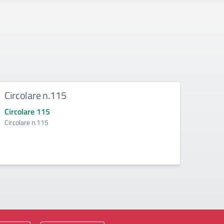
Circolare n.115
Circ
Circolare 115
Circo
Circolare n.115
Circol