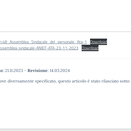
_n.48_Assemblea_Sindacale_del_personale_Ata-1
Download
-assemblea-sindacale-ANIEF-ATA-23-11-2023
Download
o:
21.11.2023
-
Revisione:
14.03.2024
ove diversamente specificato, questo articolo è stato rilasciato sott