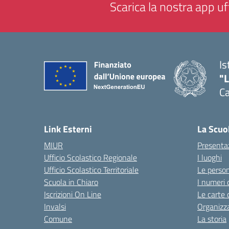
Scarica la nostra app uff
Is
"
C
— 
Link Esterni
La Scuo
MIUR
Presenta
Ufficio Scolastico Regionale
I luoghi
Ufficio Scolastico Territoriale
Le perso
Scuola in Chiaro
I numeri 
Iscrizioni On Line
Le carte 
Invalsi
Organizz
Comune
La storia