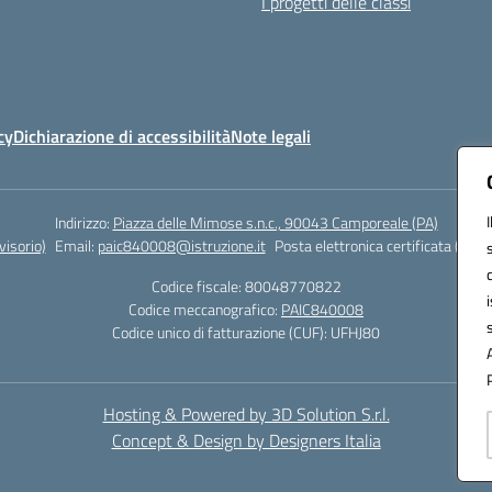
I progetti delle classi
cy
Dichiarazione di accessibilità
Note legali
Indirizzo:
Piazza delle Mimose s.n.c., 90043 Camporeale (PA)
isorio)
Email:
paic840008@istruzione.it
Posta elettronica certificata (PEC)
Codice fiscale: 80048770822
Codice meccanografico:
PAIC840008
Codice unico di fatturazione (CUF): UFHJ80
Hosting & Powered by 3D Solution S.r.l.
Concept & Design by Designers Italia