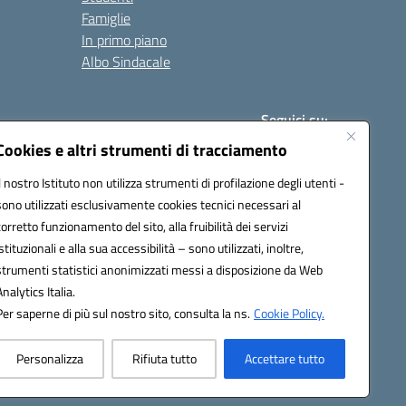
Famiglie
In primo piano
Albo Sindacale
Seguici su:
Cookies e altri strumenti di tracciamento
Il nostro Istituto non utilizza strumenti di profilazione degli utenti -
:
paic840008@pec.istruzione.it
sono utilizzati esclusivamente cookies tecnici necessari al
corretto funzionamento del sito, alla fruibilità dei servizi
istituzionali e alla sua accessibilità – sono utilizzati, inoltre,
strumenti statistici anonimizzati messi a disposizione da Web
Analytics Italia.
Per saperne di più sul nostro sito, consulta la ns.
Cookie Policy.
Personalizza
Rifiuta tutto
Accettare tutto