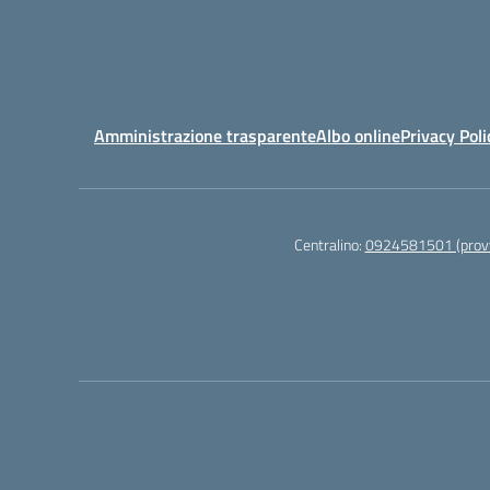
Amministrazione trasparente
Albo online
Privacy Poli
Centralino:
0924581501 (provv