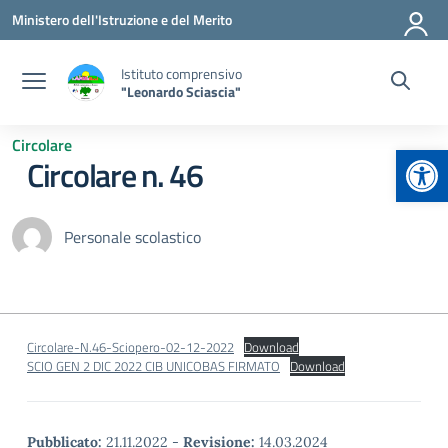
Vai ai contenuti
Vai al menu di navigazione
Vai al footer
Ministero dell'Istruzione e del Merito
Istituto comprensivo
"Leonardo Sciascia"
Circolare
Apr
Circolare n. 46
Personale scolastico
Circolare-N.46-Sciopero-02-12-2022
Download
SCIO GEN 2 DIC 2022 CIB UNICOBAS FIRMATO
Download
Pubblicato:
21.11.2022
-
Revisione:
14.03.2024