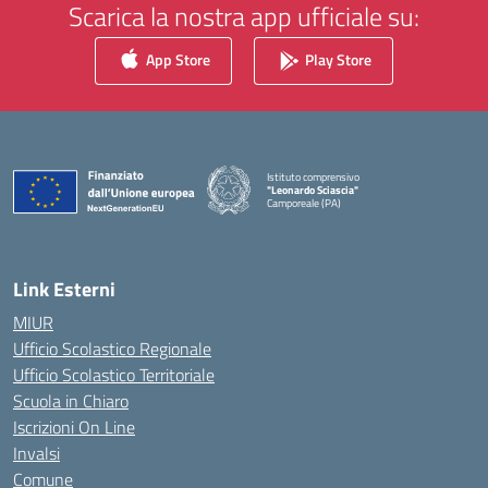
Scarica la nostra app ufficiale su:
App Store
Play Store
Istituto comprensivo
"Leonardo Sciascia"
Camporeale (PA)
— Visita la pagina iniziale della scuola
Link Esterni
MIUR
Ufficio Scolastico Regionale
Ufficio Scolastico Territoriale
Scuola in Chiaro
Iscrizioni On Line
Invalsi
Comune