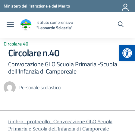
Vai ai contenuti
Vai al menu di navigazione
Vai al footer
Ministero dell'Istruzione e del Merito
Istituto comprensivo
"Leonardo Sciascia"
Circolare 40
Apr
Circolare n.40
Convocazione GLO Scuola Primaria -Scuola
dell'Infanzia di Camporeale
Personale scolastico
timbro_protocollo_Convocazione GLO Scuola
Primaria e Scuola dell’Infanzia di Camporeale