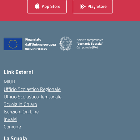
App Store
Play Store
Istituto comprensivo
"Leonardo Sciascia"
Camporeale (PA)
— Visita la pagina iniziale della scuola
Link Esterni
MIUR
Ufficio Scolastico Regionale
Ufficio Scolastico Territoriale
Scuola in Chiaro
Iscrizioni On Line
Invalsi
Comune
La Scuola