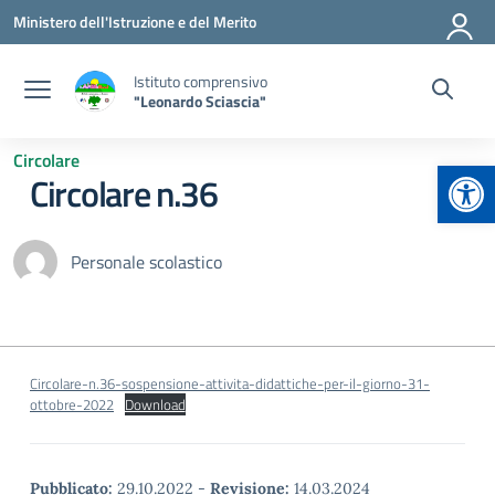
Vai ai contenuti
Vai al menu di navigazione
Vai al footer
Ministero dell'Istruzione e del Merito
Istituto comprensivo
"Leonardo Sciascia"
Circolare
Apr
Circolare n.36
Personale scolastico
Circolare-n.36-sospensione-attivita-didattiche-per-il-giorno-31-
ottobre-2022
Download
Pubblicato:
29.10.2022
-
Revisione:
14.03.2024