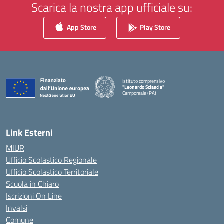
Scarica la nostra app ufficiale su:
App Store
Play Store
Istituto comprensivo
"Leonardo Sciascia"
Camporeale (PA)
— Visita la pagina iniziale della scuola
Link Esterni
MIUR
Ufficio Scolastico Regionale
Ufficio Scolastico Territoriale
Scuola in Chiaro
Iscrizioni On Line
Invalsi
Comune