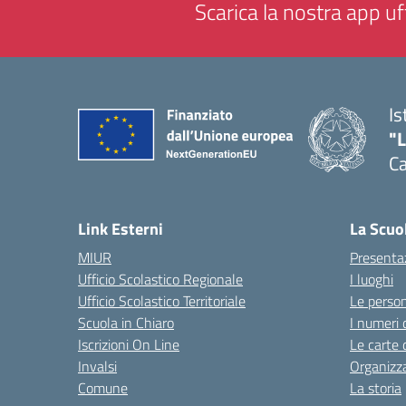
Scarica la nostra app uff
Is
"
C
— 
Link Esterni
La Scuo
MIUR
Presenta
Ufficio Scolastico Regionale
I luoghi
Ufficio Scolastico Territoriale
Le perso
Scuola in Chiaro
I numeri 
Iscrizioni On Line
Le carte 
Invalsi
Organizz
Comune
La storia