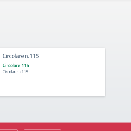
Circolare n.115
Circ
Circolare 115
Circo
Circolare n.115
Circol