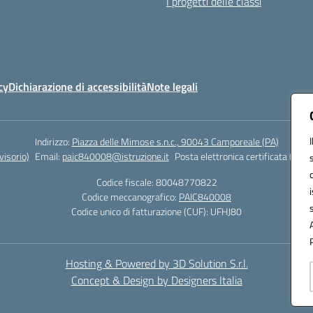
I progetti delle classi
cy
Dichiarazione di accessibilità
Note legali
Indirizzo:
Piazza delle Mimose s.n.c., 90043 Camporeale (PA)
isorio)
Email:
paic840008@istruzione.it
Posta elettronica certificata (PEC)
Codice fiscale: 80048770822
Codice meccanografico:
PAIC840008
Codice unico di fatturazione (CUF): UFHJ80
Hosting & Powered by 3D Solution S.r.l.
Concept & Design by Designers Italia