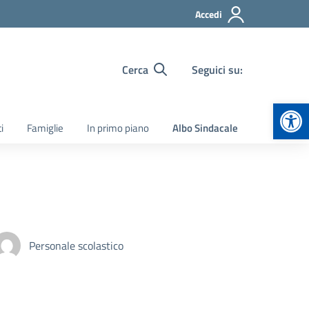
Accedi
Cerca
Seguici su:
Apr
i
Famiglie
In primo piano
Albo Sindacale
Personale scolastico