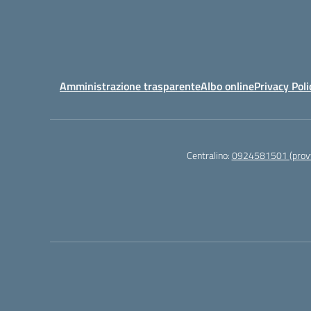
Amministrazione trasparente
Albo online
Privacy Poli
Centralino:
0924581501 (provv