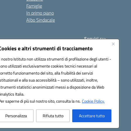
Famiglie
In primo piano
Albo Sindacale
Seguici su:
Cookies e altri strumenti di tracciamento
Il nostro Istituto non utilizza strumenti di profilazione degli utenti -
:
paic840008@pec.istruzione.it
sono utilizzati esclusivamente cookies tecnici necessari al
corretto funzionamento del sito, alla fruibilità dei servizi
istituzionali e alla sua accessibilità – sono utilizzati, inoltre,
strumenti statistici anonimizzati messi a disposizione da Web
Analytics Italia.
Per saperne di più sul nostro sito, consulta la ns.
Cookie Policy.
Personalizza
Rifiuta tutto
Accettare tutto