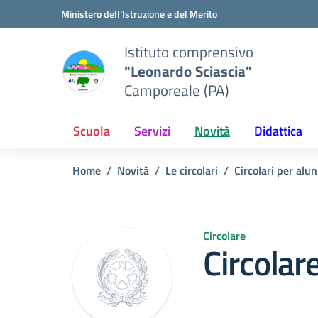
Vai ai contenuti
Vai al menu di navigazione
Vai al footer
Ministero dell'Istruzione e del Merito
Istituto comprensivo
"Leonardo Sciascia"
Camporeale (PA)
Scuola
Servizi
Novità
Didattica
Home
Novità
Le circolari
Circolari per alun
Circolare
Circolar