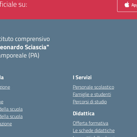
iciale su:
App
tituto comprensivo
Leonardo Sciascia"
amporeale (PA)
Visita la pagina iniziale della scuola
la
I Servizi
zione
Personale scolastico
Famiglie e studenti
ne
Percorsi di studio
della scuola
Didattica
della scuola
Offerta formativa
azione
Le schede didattiche