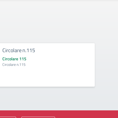
Circolare n.115
Circ
Circolare 115
Circo
Circolare n.115
Circol