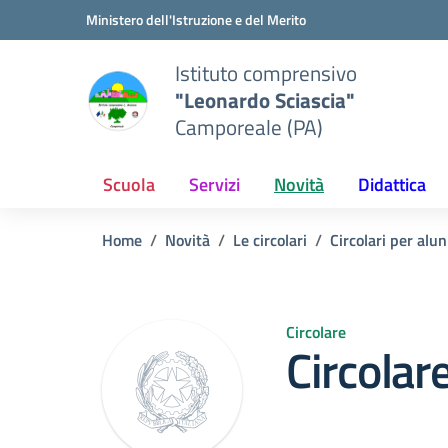
Vai ai contenuti
Vai al menu di navigazione
Vai al footer
Ministero dell'Istruzione e del Merito
Istituto comprensivo
"Leonardo Sciascia"
Camporeale (PA)
Scuola
Servizi
Novità
Didattica
Home
Novità
Le circolari
Circolari per alun
Circolare
Circolar