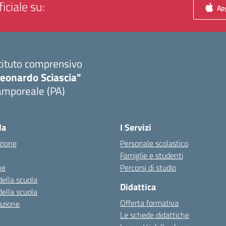
iciale su:
App
tituto comprensivo
Leonardo Sciascia"
amporeale (PA)
Visita la pagina iniziale della scuola
la
I Servizi
zione
Personale scolastico
Famiglie e studenti
ne
Percorsi di studio
della scuola
Didattica
della scuola
Offerta formativa
azione
Le schede didattiche