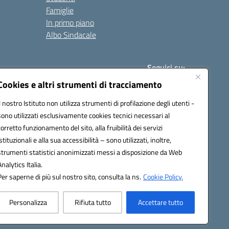
Famiglie
In primo piano
Albo Sindacale
Seguici su:
Cookies e altri strumenti di tracciamento
Il nostro Istituto non utilizza strumenti di profilazione degli utenti -
:
paic840008@pec.istruzione.it
sono utilizzati esclusivamente cookies tecnici necessari al
corretto funzionamento del sito, alla fruibilità dei servizi
istituzionali e alla sua accessibilità – sono utilizzati, inoltre,
strumenti statistici anonimizzati messi a disposizione da Web
Analytics Italia.
Per saperne di più sul nostro sito, consulta la ns.
Cookie Policy.
Personalizza
Rifiuta tutto
Accettare tutto