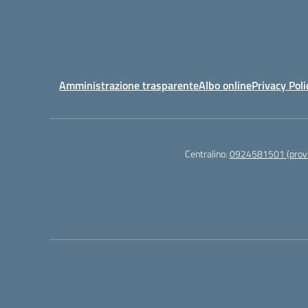
Amministrazione trasparente
Albo online
Privacy Poli
Centralino:
0924581501 (provv