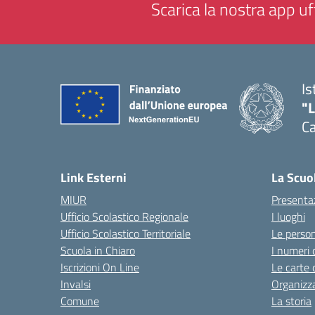
Scarica la nostra app uff
Is
"
C
— 
Link Esterni
La Scuo
MIUR
Presenta
Ufficio Scolastico Regionale
I luoghi
Ufficio Scolastico Territoriale
Le perso
Scuola in Chiaro
I numeri 
Iscrizioni On Line
Le carte 
Invalsi
Organizz
Comune
La storia