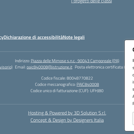
I progetti delle classi
cy
Dichiarazione di accessibilità
Note legali
Indirizzo:
Piazza delle Mimose s.n.c., 90043 Camporeale (PA)
isorio)
Email:
paic840008@istruzione.it
Posta elettronica certificata (PEC)
Codice fiscale: 80048770822
Codice meccanografico:
PAIC840008
Codice unico di fatturazione (CUF): UFHJ80
Hosting & Powered by 3D Solution S.r.l.
Concept & Design by Designers Italia