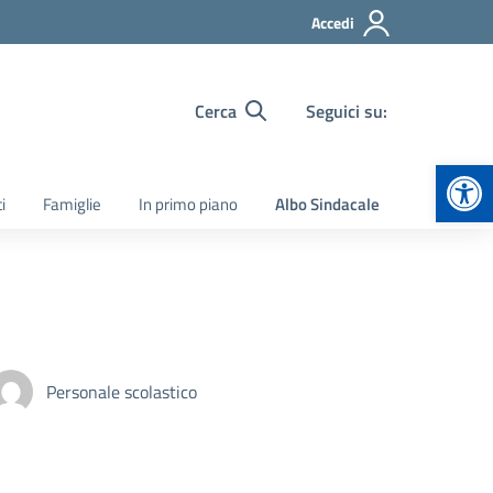
Accedi
Cerca
Seguici su:
Apr
i
Famiglie
In primo piano
Albo Sindacale
Personale scolastico