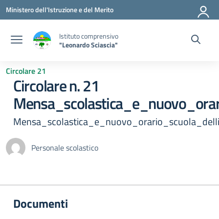
Vai ai contenuti
Vai al menu di navigazione
Vai al footer
Ministero dell'Istruzione e del Merito
Istituto comprensivo
"Leonardo Sciascia"
Circolare 21
Circolare n. 21
Mensa_scolastica_e_nuovo_orari
Mensa_scolastica_e_nuovo_orario_scuola_delli
Personale scolastico
Documenti