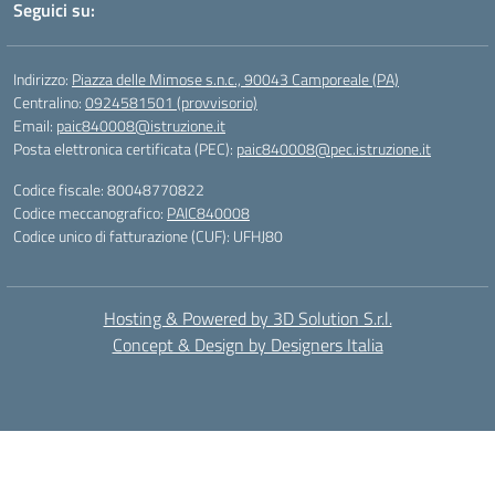
Seguici su:
Indirizzo:
Piazza delle Mimose s.n.c., 90043 Camporeale (PA)
Centralino:
0924581501 (provvisorio)
Email:
paic840008@istruzione.it
Posta elettronica certificata (PEC):
paic840008@pec.istruzione.it
Codice fiscale: 80048770822
Codice meccanografico:
PAIC840008
Codice unico di fatturazione (CUF): UFHJ80
Hosting & Powered by 3D Solution S.r.l.
Concept & Design by Designers Italia