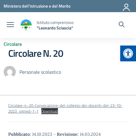
Vai ai contenuti
Vai al menu di navigazione
Vai al footer
Ministero dell'Istruzione e del Merito
Istituto comprensivo
"Leonardo Sciascia"
Circolare
Apr
Circolare N. 20
Personale scolastico
Circolare-n.-20-Convocazione-del-collegio-dei-docenti-del-23-10-
2023_signed-1-1
Download
Pubblicato:
14.10.2023
-
Revisione:
14.03.2024