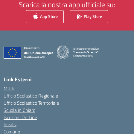
Scarica la nostra app ufficiale su:
App Store
Play Store
Istituto comprensivo
"Leonardo Sciascia"
Camporeale (PA)
— Visita la pagina iniziale della scuola
Link Esterni
MIUR
Ufficio Scolastico Regionale
Ufficio Scolastico Territoriale
Scuola in Chiaro
Iscrizioni On Line
Invalsi
Comune