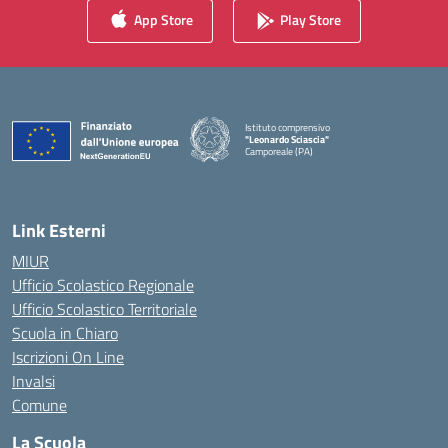
App Store
Play Store
Istituto comprensivo
"Leonardo Sciascia"
Camporeale (PA)
— Visita la pagina iniziale della scuola
Link Esterni
MIUR
Ufficio Scolastico Regionale
Ufficio Scolastico Territoriale
Scuola in Chiaro
Iscrizioni On Line
Invalsi
Comune
La Scuola