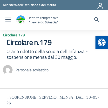
Vai ai contenuti
Vai al menu di navigazione
Vai al footer
Ministero dell'Istruzione e del Merito
Istituto comprensivo
"Leonardo Sciascia"
Circolare 179
Apr
Circolare n.179
Orario ridotto della scuola dell'Infanzia -
sospensione mensa dal 30 maggio.
Personale scolastico
_SOSPENSIONE_SERVIZIO_MENSA_DAL_30-05-
26