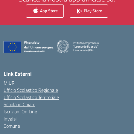
App Store
Play Store
Istituto comprensivo
"Leonardo Sciascia"
Camporeale (PA)
— Visita la pagina iniziale della scuola
Link Esterni
MIUR
Ufficio Scolastico Regionale
Ufficio Scolastico Territoriale
Scuola in Chiaro
Iscrizioni On Line
Invalsi
Comune