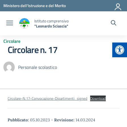
Vai ai contenuti
Vai al menu di navigazione
Vai al footer
Ministero dell'Istruzione e del Merito
Istituto comprensivo
"Leonardo Sciascia"
Circolare
Apr
Circolare n. 17
Personale scolastico
Circolare-N.17-Convocazione-Dipartimenti_signed
Download
Pubblicato:
05.10.2023
-
Revisione:
14.03.2024