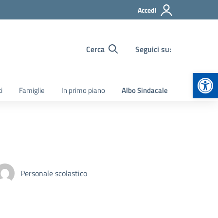
Accedi
Cerca
Seguici su:
Apr
i
Famiglie
In primo piano
Albo Sindacale
Personale scolastico