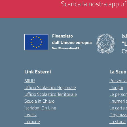
Scarica la nostra app uff
Is
"
C
— 
Link Esterni
La Scuo
MIUR
Presenta
Ufficio Scolastico Regionale
I luoghi
Ufficio Scolastico Territoriale
Le perso
Scuola in Chiaro
I numeri 
Iscrizioni On Line
Le carte 
Invalsi
Organizz
Comune
La storia