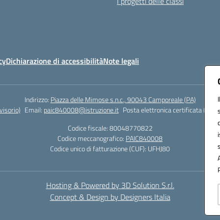
I progetti delle classi
cy
Dichiarazione di accessibilità
Note legali
Indirizzo:
Piazza delle Mimose s.n.c., 90043 Camporeale (PA)
isorio)
Email:
paic840008@istruzione.it
Posta elettronica certificata (PEC)
Codice fiscale: 80048770822
Codice meccanografico:
PAIC840008
Codice unico di fatturazione (CUF): UFHJ80
Hosting & Powered by 3D Solution S.r.l.
Concept & Design by Designers Italia