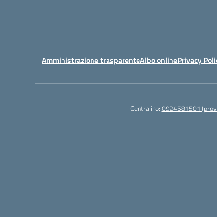
Amministrazione trasparente
Albo online
Privacy Poli
Centralino:
0924581501 (provv