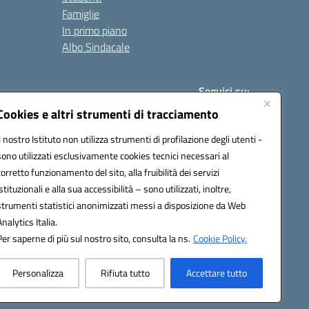
Famiglie
In primo piano
Albo Sindacale
Seguici su:
Cookies e altri strumenti di tracciamento
Il nostro Istituto non utilizza strumenti di profilazione degli utenti -
:
paic840008@pec.istruzione.it
sono utilizzati esclusivamente cookies tecnici necessari al
corretto funzionamento del sito, alla fruibilità dei servizi
istituzionali e alla sua accessibilità – sono utilizzati, inoltre,
strumenti statistici anonimizzati messi a disposizione da Web
Analytics Italia.
Per saperne di più sul nostro sito, consulta la ns.
Cookie Policy.
Personalizza
Rifiuta tutto
Accettare tutto