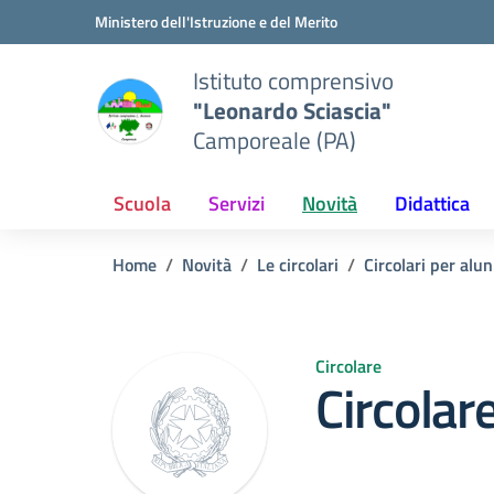
Vai ai contenuti
Vai al menu di navigazione
Vai al footer
Ministero dell'Istruzione e del Merito
Istituto comprensivo
"Leonardo Sciascia"
Camporeale (PA)
Scuola
Servizi
Novità
Didattica
Home
Novità
Le circolari
Circolari per alun
Circolare
Circolar