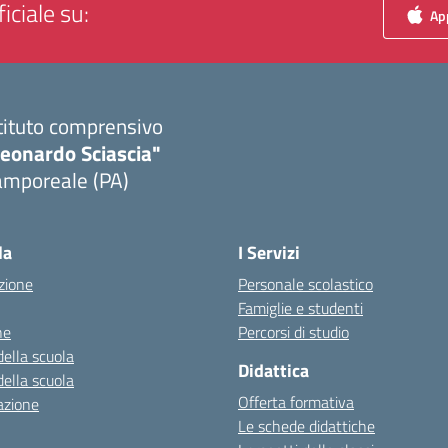
iciale su:
App
tituto comprensivo
Leonardo Sciascia"
amporeale (PA)
Visita la pagina iniziale della scuola
la
I Servizi
zione
Personale scolastico
Famiglie e studenti
ne
Percorsi di studio
della scuola
Didattica
della scuola
Offerta formativa
azione
Le schede didattiche