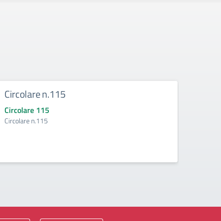
Circolare n.115
Circ
Circolare 115
Circo
Circolare n.115
Circol