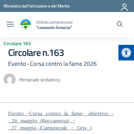
Vai ai contenuti
Vai al menu di navigazione
Vai al footer
Ministero dell'Istruzione e del Merito
Istituto comprensivo
"Leonardo Sciascia"
Circolare 163
Apr
Circolare n.163
Evento -Corsa contro la fame 2026
Personale scolastico
Evento_-Corsa_contro_la_fame-_obiettivo_-
_26_maggio_(Roccamena)_-
_27_maggio_(Camporeale_-_Gris_)