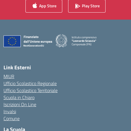
App Store
Play Store
Istituto comprensivo
"Leonardo Sciascia"
Camporeale (PA)
— Visita la pagina iniziale della scuola
Link Esterni
MIUR
Ufficio Scolastico Regionale
Ufficio Scolastico Territoriale
Scuola in Chiaro
Iscrizioni On Line
Invalsi
Comune
La Scuola