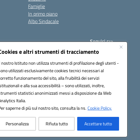
Famiglie
In primo piano
Albo Sindacale
Seguici su:
Cookies e altri strumenti di tracciamento
Il nostro Istituto non utilizza strumenti di profilazione degli utenti -
:
paic840008@pec.istruzione.it
sono utilizzati esclusivamente cookies tecnici necessari al
corretto funzionamento del sito, alla fruibilità dei servizi
istituzionali e alla sua accessibilità – sono utilizzati, inoltre,
strumenti statistici anonimizzati messi a disposizione da Web
Analytics Italia.
Per saperne di più sul nostro sito, consulta la ns.
Cookie Policy.
Personalizza
Rifiuta tutto
Accettare tutto