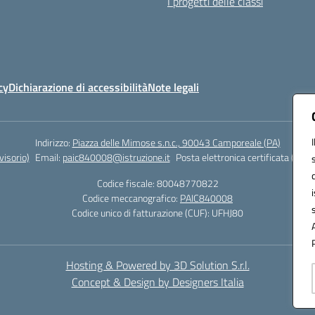
I progetti delle classi
cy
Dichiarazione di accessibilità
Note legali
Indirizzo:
Piazza delle Mimose s.n.c., 90043 Camporeale (PA)
isorio)
Email:
paic840008@istruzione.it
Posta elettronica certificata (PEC)
Codice fiscale: 80048770822
Codice meccanografico:
PAIC840008
Codice unico di fatturazione (CUF): UFHJ80
Hosting & Powered by 3D Solution S.r.l.
Concept & Design by Designers Italia