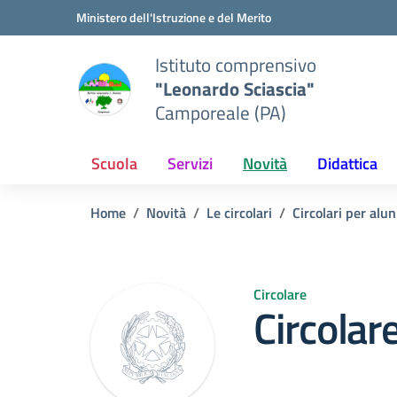
Vai ai contenuti
Vai al menu di navigazione
Vai al footer
Ministero dell'Istruzione e del Merito
Istituto comprensivo
"Leonardo Sciascia"
Camporeale (PA)
Scuola
Servizi
Novità
Didattica
Home
Novità
Le circolari
Circolari per alun
Circolare
Circolar