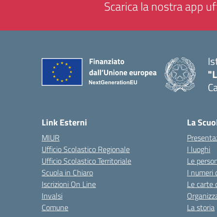
Scarica la nostra app uff
Is
"
C
— 
Link Esterni
La Scuo
MIUR
Presenta
Ufficio Scolastico Regionale
I luoghi
Ufficio Scolastico Territoriale
Le perso
Scuola in Chiaro
I numeri 
Iscrizioni On Line
Le carte 
Invalsi
Organizz
Comune
La storia