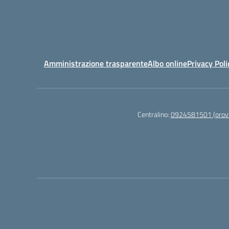
Amministrazione trasparente
Albo online
Privacy Poli
Centralino:
0924581501 (provv