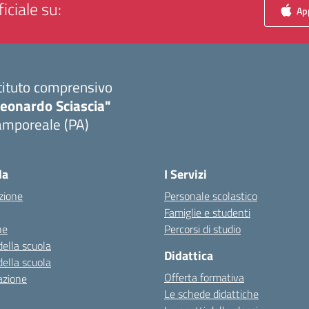
iciale su:
App
tituto comprensivo
Leonardo Sciascia"
amporeale (PA)
Visita la pagina iniziale della scuola
la
I Servizi
zione
Personale scolastico
Famiglie e studenti
ne
Percorsi di studio
della scuola
Didattica
della scuola
Offerta formativa
azione
Le schede didattiche