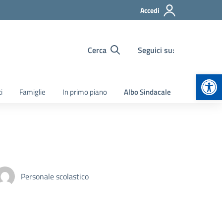
Accedi
Cerca
Seguici su:
Apr
i
Famiglie
In primo piano
Albo Sindacale
Personale scolastico