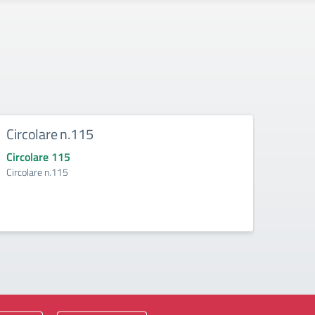
Circolare n.115
Circ
Circolare 115
Circo
Circolare n.115
Circol