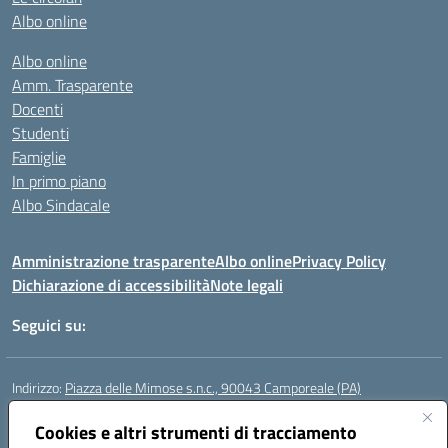
Albo online
Albo online
Amm. Trasparente
Docenti
Studenti
Famiglie
In primo piano
Albo Sindacale
Amministrazione trasparente
Albo online
Privacy Policy
Dichiarazione di accessibilità
Note legali
Seguici su:
Indirizzo:
Piazza delle Mimose s.n.c., 90043 Camporeale (PA)
Centralino:
0924581501 (provvisorio)
Email:
Cookies e altri strumenti di tracciamento
paic840008@istruzione.it