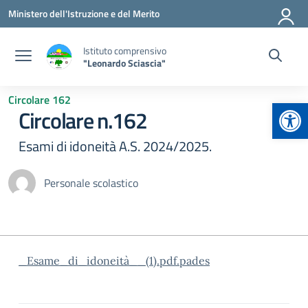
Vai ai contenuti
Vai al menu di navigazione
Vai al footer
Ministero dell'Istruzione e del Merito
Istituto comprensivo
"Leonardo Sciascia"
Circolare 162
Apr
Circolare n.162
Esami di idoneità A.S. 2024/2025.
Personale scolastico
_Esame_di_idoneità__(1).pdf.pades