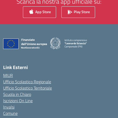
Scarica la nostra app ufficiale su:
App Store
Play Store
Istituto comprensivo
"Leonardo Sciascia"
Camporeale (PA)
— Visita la pagina iniziale della scuola
Link Esterni
MIUR
Ufficio Scolastico Regionale
Ufficio Scolastico Territoriale
Scuola in Chiaro
Iscrizioni On Line
Invalsi
Comune