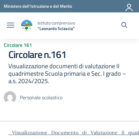
Vai ai contenuti
Vai al menu di navigazione
Vai al footer
Ministero dell'Istruzione e del Merito
Istituto comprensivo
"Leonardo Sciascia"
Circolare 161
Circolare n.161
Visualizzazione documenti di valutazione II
quadrimestre Scuola primaria e Sec. I grado –
a.s. 2024/2025.
Personale scolastico
_Visualizzazione_Documento_di_Valutazione_II_quad