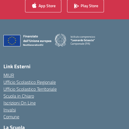
App Store
Play Store
Istituto comprensivo
"Leonardo Sciascia"
Camporeale (PA)
— Visita la pagina iniziale della scuola
Link Esterni
MIUR
Ufficio Scolastico Regionale
Ufficio Scolastico Territoriale
Scuola in Chiaro
Iscrizioni On Line
Invalsi
Comune
La Scuola