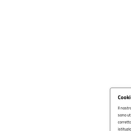
Cooki
Il nostr
sono ut
corretto
istituzi