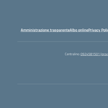
Amministrazione trasparente
Albo online
Privacy Poli
Centralino:
0924581501 (provv