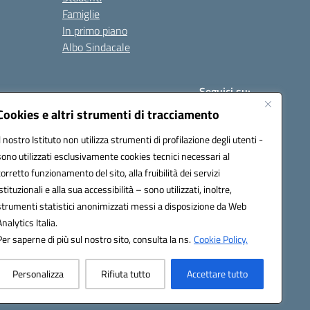
Famiglie
In primo piano
Albo Sindacale
Seguici su:
Cookies e altri strumenti di tracciamento
Il nostro Istituto non utilizza strumenti di profilazione degli utenti -
:
paic840008@pec.istruzione.it
sono utilizzati esclusivamente cookies tecnici necessari al
corretto funzionamento del sito, alla fruibilità dei servizi
istituzionali e alla sua accessibilità – sono utilizzati, inoltre,
strumenti statistici anonimizzati messi a disposizione da Web
Analytics Italia.
Per saperne di più sul nostro sito, consulta la ns.
Cookie Policy.
Personalizza
Rifiuta tutto
Accettare tutto