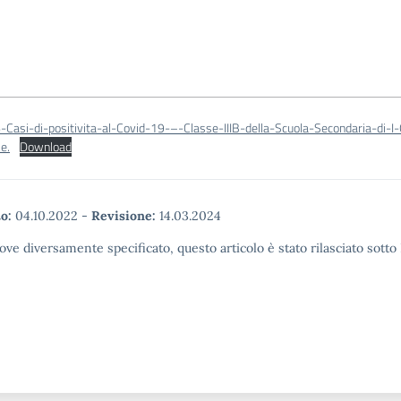
6-Casi-di-positivita-al-Covid-19-–-Classe-IIIB-della-Scuola-Secondaria-di-I
e.
Download
o:
04.10.2022
-
Revisione:
14.03.2024
ove diversamente specificato, questo articolo è stato rilasciato sott