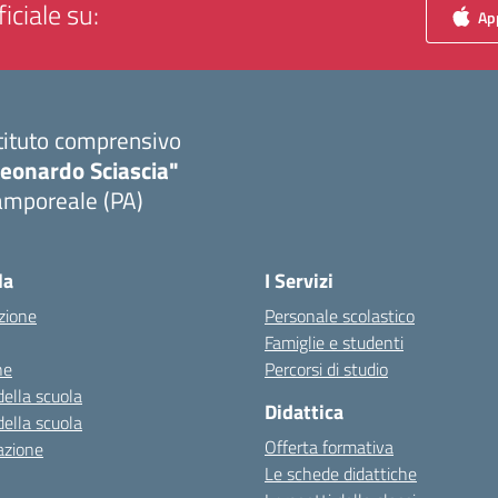
iciale su:
App
tituto comprensivo
Leonardo Sciascia"
amporeale (PA)
Visita la pagina iniziale della scuola
la
I Servizi
zione
Personale scolastico
Famiglie e studenti
ne
Percorsi di studio
della scuola
Didattica
della scuola
Offerta formativa
azione
Le schede didattiche