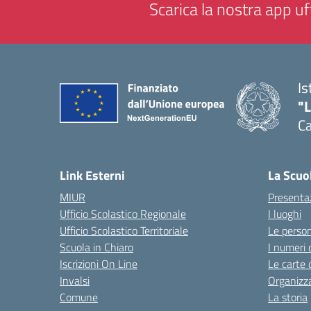
Scarica la nostra app uff
Is
"
C
— 
Link Esterni
La Scuo
MIUR
Presenta
Ufficio Scolastico Regionale
I luoghi
Ufficio Scolastico Territoriale
Le perso
Scuola in Chiaro
I numeri 
Iscrizioni On Line
Le carte 
Invalsi
Organizz
Comune
La storia