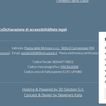
I progetti delle classi
cy
Dichiarazione di accessibilità
Note legali
Indirizzo:
Piazza delle Mimose s.n.c., 90043 Camporeale (PA)
isorio)
Email:
paic840008@istruzione.it
Posta elettronica certificata (PEC)
Codice fiscale: 80048770822
Codice meccanografico:
PAIC840008
Codice unico di fatturazione (CUF): UFHJ80
Hosting & Powered by 3D Solution S.r.l.
Concept & Design by Designers Italia