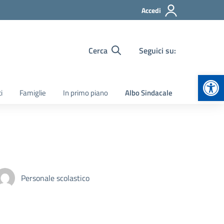
Accedi
Cerca
Seguici su:
Apr
i
Famiglie
In primo piano
Albo Sindacale
Personale scolastico