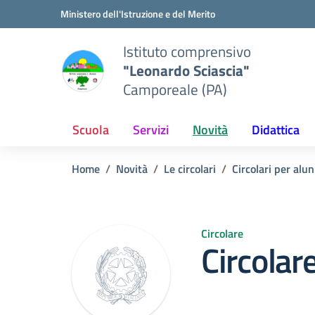
Vai ai contenuti
Vai al menu di navigazione
Vai al footer
Ministero dell'Istruzione e del Merito
Istituto comprensivo
"Leonardo Sciascia"
Camporeale (PA)
Scuola
Servizi
Novità
Didattica
Home
Novità
Le circolari
Circolari per alun
Circolare
Circolar