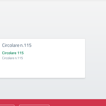
Circolare n.115
Circ
Circolare 115
Circo
Circolare n.115
Circol