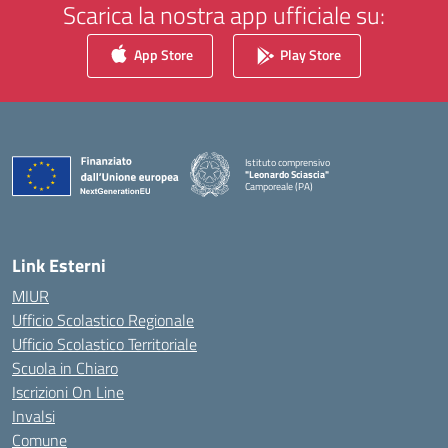
Scarica la nostra app ufficiale su:
App Store
Play Store
Istituto comprensivo
"Leonardo Sciascia"
Camporeale (PA)
— Visita la pagina iniziale della scuola
Link Esterni
MIUR
Ufficio Scolastico Regionale
Ufficio Scolastico Territoriale
Scuola in Chiaro
Iscrizioni On Line
Invalsi
Comune