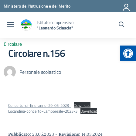
Vai ai contenuti
Vai al menu di navigazione
Vai al footer
Ministero dell'Istruzione e del Merito
Istituto comprensivo
"Leonardo Sciascia"
Circolare
Apr
Circolare n.156
Personale scolastico
Concerto-di-fine-anno-29-05-2023-
Download
Locandina-concerto-Camporeale-2023-3
Download
Pubblicato:
23.05.2023
-
Revisione:
14.03.2024