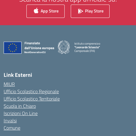
App Store
Play Store
Istituto comprensivo
"Leonardo Sciascia"
Camporeale (PA)
— Visita la pagina iniziale della scuola
Link Esterni
MIUR
Ufficio Scolastico Regionale
Ufficio Scolastico Territoriale
Scuola in Chiaro
Iscrizioni On Line
Invalsi
Comune