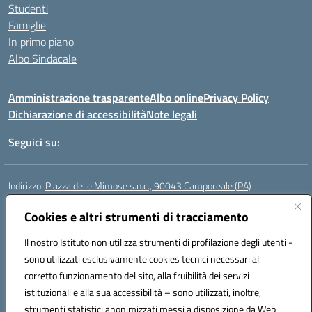
Studenti
Famiglie
In primo piano
Albo Sindacale
Amministrazione trasparente
Albo online
Privacy Policy
Dichiarazione di accessibilità
Note legali
Seguici su:
Indirizzo:
Piazza delle Mimose s.n.c., 90043 Camporeale (PA)
Centralino:
0924581501 (provvisorio)
Cookies e altri strumenti di tracciamento
Email:
paic840008@istruzione.it
Posta elettronica certificata (PEC):
paic840008@pec.istruzione.it
Il nostro Istituto non utilizza strumenti di profilazione degli utenti -
Codice fiscale: 80048770822
sono utilizzati esclusivamente cookies tecnici necessari al
Codice meccanografico:
PAIC840008
corretto funzionamento del sito, alla fruibilità dei servizi
Codice unico di fatturazione (CUF): UFHJ80
istituzionali e alla sua accessibilità – sono utilizzati, inoltre,
strumenti statistici anonimizzati messi a disposizione da Web