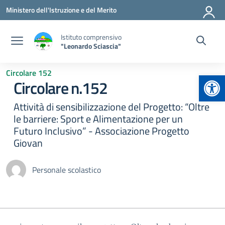
Vai ai contenuti
Vai al menu di navigazione
Vai al footer
Ministero dell'Istruzione e del Merito
Istituto comprensivo
"Leonardo Sciascia"
Circolare 152
Apr
Circolare n.152
Attività di sensibilizzazione del Progetto: “Oltre
le barriere: Sport e Alimentazione per un
Futuro Inclusivo” - Associazione Progetto
Giovan
Personale scolastico