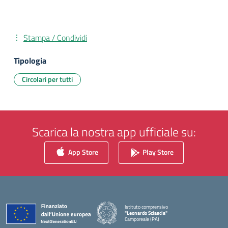
Stampa / Condividi
Tipologia
Circolari per tutti
Scarica la nostra app ufficiale su:
App Store
Play Store
Istituto comprensivo
"Leonardo Sciascia"
Camporeale (PA)
— Visita la pagina iniziale della scuola