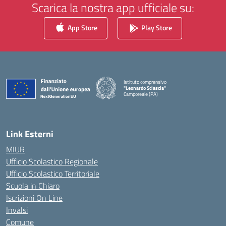
Scarica la nostra app ufficiale su:
App Store
Play Store
Istituto comprensivo
"Leonardo Sciascia"
Camporeale (PA)
— Visita la pagina iniziale della scuola
Link Esterni
MIUR
Ufficio Scolastico Regionale
Ufficio Scolastico Territoriale
Scuola in Chiaro
Iscrizioni On Line
Invalsi
Comune