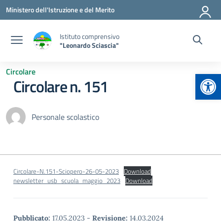
Vai ai contenuti
Vai al menu di navigazione
Vai al footer
Ministero dell'Istruzione e del Merito
Istituto comprensivo
"Leonardo Sciascia"
Circolare
Apr
Circolare n. 151
Personale scolastico
Circolare-N.151-Sciopero-26-05-2023
Download
newsletter_usb_scuola_maggio_2023
Download
Pubblicato:
17.05.2023
-
Revisione:
14.03.2024