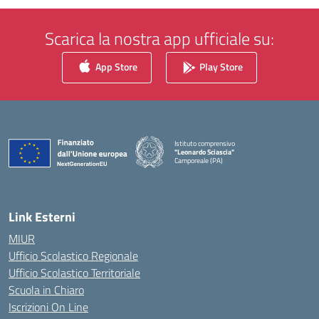
Scarica la nostra app ufficiale su:
App Store
Play Store
Istituto comprensivo
"Leonardo Sciascia"
Camporeale (PA)
— Visita la pagina iniziale della scuola
Link Esterni
MIUR
Ufficio Scolastico Regionale
Ufficio Scolastico Territoriale
Scuola in Chiaro
Iscrizioni On Line