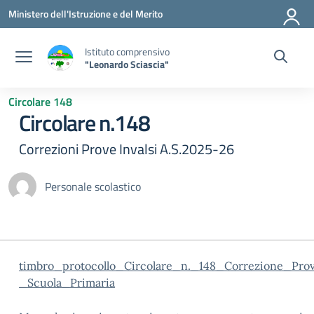
Vai ai contenuti
Vai al menu di navigazione
Vai al footer
Ministero dell'Istruzione e del Merito
Istituto comprensivo
"Leonardo Sciascia"
Circolare 148
Circolare n.148
Correzioni Prove Invalsi A.S.2025-26
Personale scolastico
timbro_protocollo_Circolare_n._148_Correzione_Prov
_Scuola_Primaria