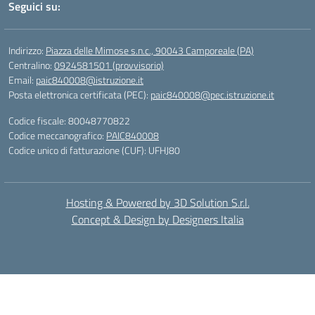
Seguici su:
Indirizzo:
Piazza delle Mimose s.n.c., 90043 Camporeale (PA)
Centralino:
0924581501 (provvisorio)
Email:
paic840008@istruzione.it
Posta elettronica certificata (PEC):
paic840008@pec.istruzione.it
Codice fiscale: 80048770822
Codice meccanografico:
PAIC840008
Codice unico di fatturazione (CUF): UFHJ80
Hosting & Powered by 3D Solution S.r.l.
Concept & Design by Designers Italia