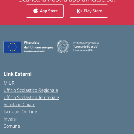
App Store
Play Store
Istituto comprensivo
"Leonardo Sciascia"
Camporeale (PA)
— Visita la pagina iniziale della scuola
Link Esterni
MIUR
Ufficio Scolastico Regionale
Ufficio Scolastico Territoriale
Scuola in Chiaro
Iscrizioni On Line
Invalsi
Comune