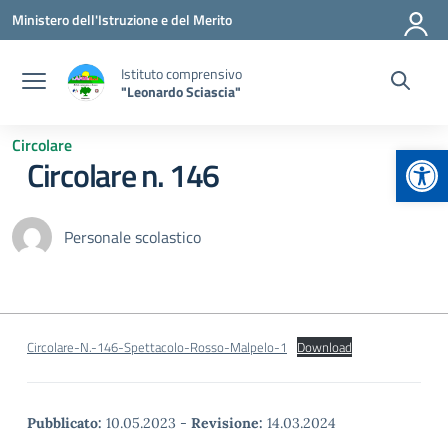
Vai ai contenuti
Vai al menu di navigazione
Vai al footer
Ministero dell'Istruzione e del Merito
Istituto comprensivo
"Leonardo Sciascia"
Circolare
Apr
Circolare n. 146
Personale scolastico
Circolare-N.-146-Spettacolo-Rosso-Malpelo-1
Download
Pubblicato:
10.05.2023
-
Revisione:
14.03.2024