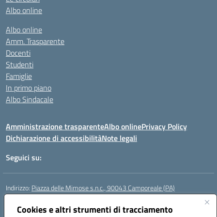
Albo online
Albo online
Amm. Trasparente
Docenti
Studenti
Famiglie
In primo piano
Albo Sindacale
Amministrazione trasparente
Albo online
Privacy Policy
Dichiarazione di accessibilità
Note legali
Seguici su:
Indirizzo:
Piazza delle Mimose s.n.c., 90043 Camporeale (PA)
Centralino:
0924581501 (provvisorio)
Email:
Cookies e altri strumenti di tracciamento
paic840008@istruzione.it