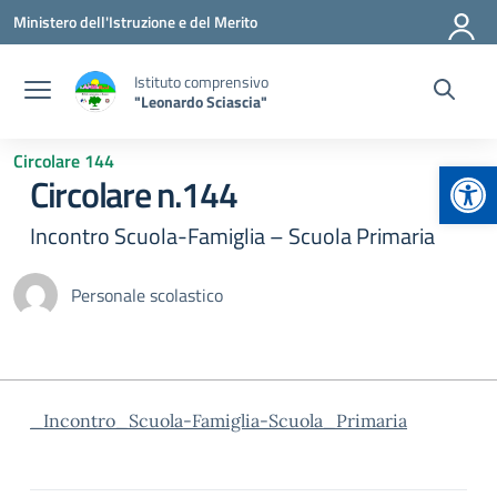
Vai ai contenuti
Vai al menu di navigazione
Vai al footer
Ministero dell'Istruzione e del Merito
Istituto comprensivo
"Leonardo Sciascia"
Circolare 144
Apr
Circolare n.144
Incontro Scuola-Famiglia – Scuola Primaria
Personale scolastico
_Incontro_Scuola-Famiglia-Scuola_Primaria