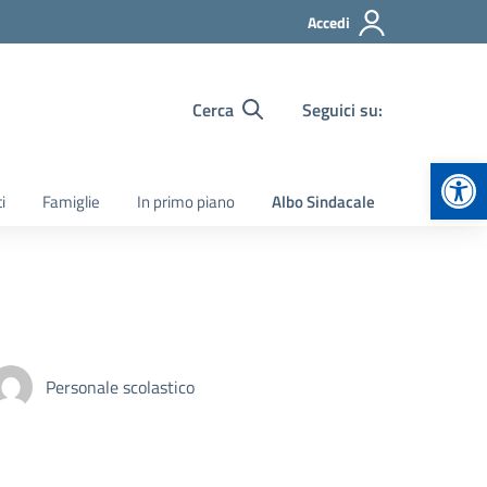
Accedi
Cerca
Seguici su:
Apr
i
Famiglie
In primo piano
Albo Sindacale
Personale scolastico