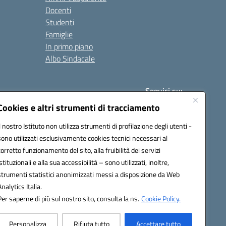
Docenti
Studenti
Famiglie
In primo piano
Albo Sindacale
Seguici su:
Cookies e altri strumenti di tracciamento
Il nostro Istituto non utilizza strumenti di profilazione degli utenti -
:
paic840008@pec.istruzione.it
sono utilizzati esclusivamente cookies tecnici necessari al
corretto funzionamento del sito, alla fruibilità dei servizi
istituzionali e alla sua accessibilità – sono utilizzati, inoltre,
strumenti statistici anonimizzati messi a disposizione da Web
Analytics Italia.
Per saperne di più sul nostro sito, consulta la ns.
Cookie Policy.
Personalizza
Rifiuta tutto
Accettare tutto