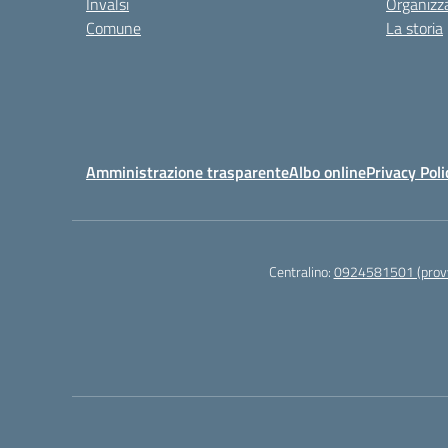
Invalsi
Organizz
Comune
La storia
Amministrazione trasparente
Albo online
Privacy Poli
Centralino:
0924581501 (provv