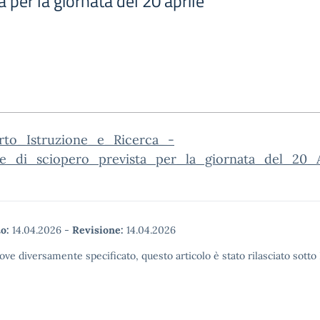
a per la giornata del 20 aprile
to_Istruzione_e_Ricerca_-
e_di_sciopero_prevista_per_la_giornata_del_20_
o:
14.04.2026
-
Revisione:
14.04.2026
ove diversamente specificato, questo articolo è stato rilasciato sott