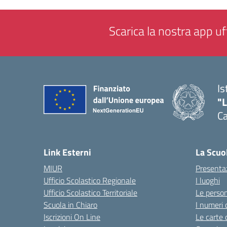
Scarica la nostra app uff
Is
"
C
— 
Link Esterni
La Scuo
MIUR
Presenta
Ufficio Scolastico Regionale
I luoghi
Ufficio Scolastico Territoriale
Le perso
Scuola in Chiaro
I numeri 
Iscrizioni On Line
Le carte 