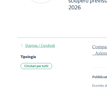
sciopero previst
2026
Stampa / Condividi
Compar
_Azion
Tipologia
Circolari per tutti
Pubblicat
Eccetto d