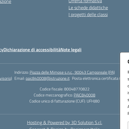
Offerta formativa
azione
Le schede didattiche
I progetti delle classi
cy
Dichiarazione di accessibilità
Note legali
Indirizzo:
Piazza delle Mimose s.n.c., 90043 Camporeale (PA)
isorio)
Email:
paic840008@istruzione.it
Posta elettronica certificata (PEC)
Codice fiscale: 80048770822
Codice meccanografico:
PAIC840008
Codice unico di fatturazione (CUF): UFHJ80
Hosting & Powered by 3D Solution S.r.l.