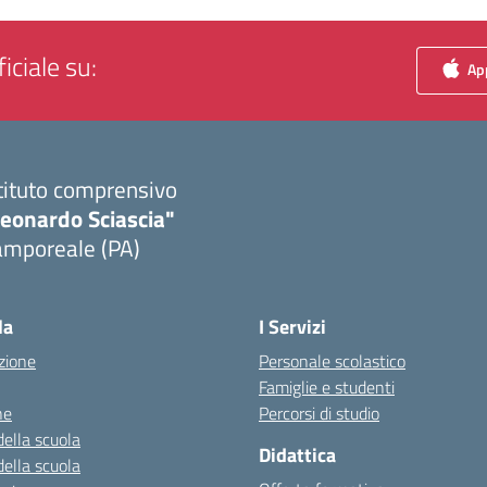
iciale su:
App
tituto comprensivo
Leonardo Sciascia"
amporeale (PA)
Visita la pagina iniziale della scuola
la
I Servizi
zione
Personale scolastico
Famiglie e studenti
ne
Percorsi di studio
della scuola
Didattica
della scuola