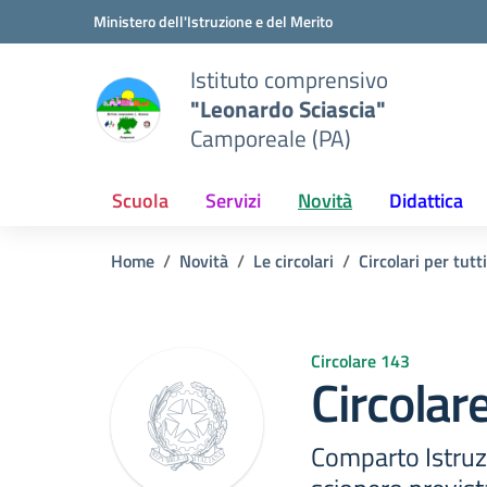
Vai ai contenuti
Vai al menu di navigazione
Vai al footer
Ministero dell'Istruzione e del Merito
Istituto comprensivo
"Leonardo Sciascia"
Camporeale (PA)
Scuola
Servizi
Novità
Didattica
Home
Novità
Le circolari
Circolari per tutti
Circolare 143
Circolar
Comparto Istruzi