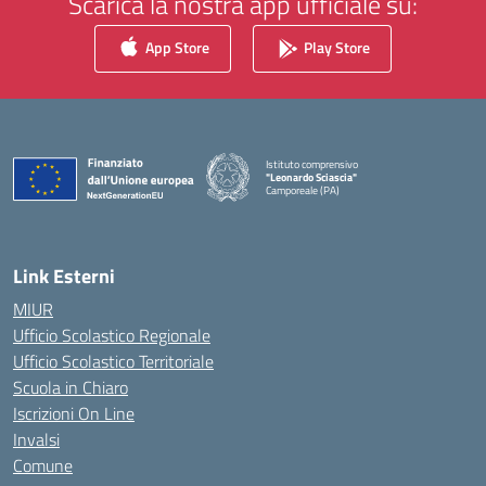
Scarica la nostra app ufficiale su:
App Store
Play Store
Istituto comprensivo
"Leonardo Sciascia"
Camporeale (PA)
— Visita la pagina iniziale della scuola
Link Esterni
MIUR
Ufficio Scolastico Regionale
Ufficio Scolastico Territoriale
Scuola in Chiaro
Iscrizioni On Line
Invalsi
Comune