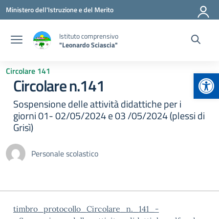
Vai ai contenuti
Vai al menu di navigazione
Vai al footer
Ministero dell'Istruzione e del Merito
Istituto comprensivo
"Leonardo Sciascia"
Circolare 141
Apr
Circolare n.141
Sospensione delle attività didattiche per i
giorni 01- 02/05/2024 e 03 /05/2024 (plessi di
Grisì)
Personale scolastico
timbro_protocollo_Circolare_n._141_-