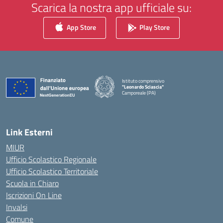
Scarica la nostra app ufficiale su:
App Store
Play Store
Istituto comprensivo
"Leonardo Sciascia"
Camporeale (PA)
— Visita la pagina iniziale della scuola
Link Esterni
MIUR
Ufficio Scolastico Regionale
Ufficio Scolastico Territoriale
Scuola in Chiaro
Iscrizioni On Line
Invalsi
Comune