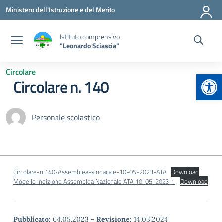
Vai ai contenuti
Vai al menu di navigazione
Vai al footer
Ministero dell'Istruzione e del Merito
Istituto comprensivo
"Leonardo Sciascia"
Circolare
Apr
Circolare n. 140
Personale scolastico
Circolare-n.140-Assemblea-sindacale-10-05-2023-ATA
Download
Modello indizione Assemblea Nazionale ATA 10-05-2023-1
Download
Pubblicato:
04.05.2023
-
Revisione:
14.03.2024