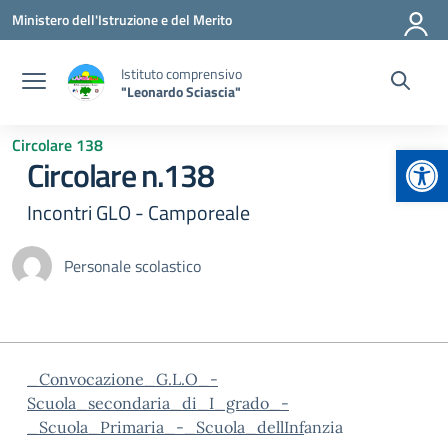
Vai ai contenuti
Vai al menu di navigazione
Vai al footer
Ministero dell'Istruzione e del Merito
Istituto comprensivo
"Leonardo Sciascia"
Circolare 138
Apr
Circolare n.138
Incontri GLO - Camporeale
Personale scolastico
_Convocazione_G.L.O_-
Scuola_secondaria_di_I_grado_-
_Scuola_Primaria_-_Scuola_dellInf
anzia