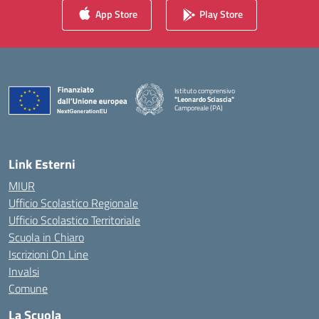
App Store
Play Store
Istituto comprensivo
"Leonardo Sciascia"
Camporeale (PA)
— Visita la pagina iniziale della scuola
Link Esterni
MIUR
Ufficio Scolastico Regionale
Ufficio Scolastico Territoriale
Scuola in Chiaro
Iscrizioni On Line
Invalsi
Comune
La Scuola