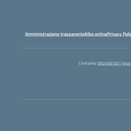
Amministrazione trasparente
Albo online
Privacy Poli
Centralino:
0924581501 (provv