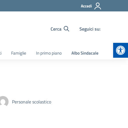
Accedi
Cerca
Seguici su:
Apr
i
Famiglie
In primo piano
Albo Sindacale
Personale scolastico