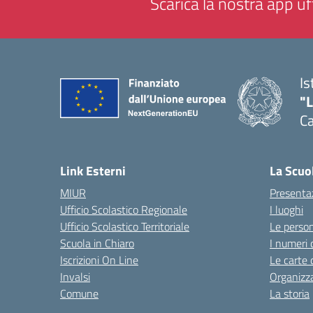
Scarica la nostra app uff
Is
"
C
— 
Link Esterni
La Scuo
MIUR
Presenta
Ufficio Scolastico Regionale
I luoghi
Ufficio Scolastico Territoriale
Le perso
Scuola in Chiaro
I numeri 
Iscrizioni On Line
Le carte 
Invalsi
Organizz
Comune
La storia