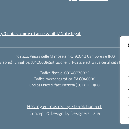
cy
Dichiarazione di accessibilità
Note legali
Indirizzo:
Piazza delle Mimose s.n.c., 90043 Camporeale (PA)
isorio)
Email:
paic840008@istruzione.it
Posta elettronica certificata (PEC)
Codice fiscale: 80048770822
Codice meccanografico:
PAIC840008
Codice unico di fatturazione (CUF): UFHJ80
Hosting & Powered by 3D Solution S.r.l.
Concept & Design by Designers Italia