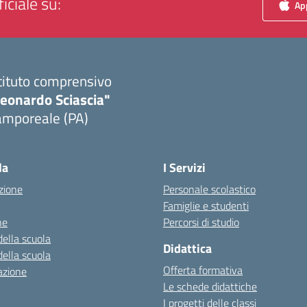
iciale su:
App
tituto comprensivo
Leonardo Sciascia"
amporeale (PA)
Visita la pagina iniziale della scuola
la
I Servizi
zione
Personale scolastico
Famiglie e studenti
ne
Percorsi di studio
della scuola
Didattica
della scuola
Offerta formativa
azione
Le schede didattiche
I progetti delle classi