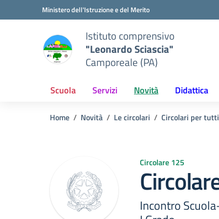
Vai ai contenuti
Vai al menu di navigazione
Vai al footer
Ministero dell'Istruzione e del Merito
Istituto comprensivo
"Leonardo Sciascia"
Camporeale (PA)
Scuola
Servizi
Novità
Didattica
Home
Novità
Le circolari
Circolari per tutti
Circolare 125
Circolar
Incontro Scuola