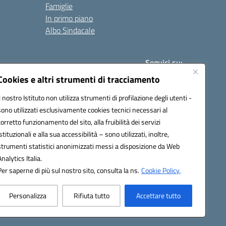
Famiglie
In primo piano
Albo Sindacale
Seguici su:
Cookies e altri strumenti di tracciamento
Il nostro Istituto non utilizza strumenti di profilazione degli utenti -
:
paic840008@pec.istruzione.it
sono utilizzati esclusivamente cookies tecnici necessari al
corretto funzionamento del sito, alla fruibilità dei servizi
istituzionali e alla sua accessibilità – sono utilizzati, inoltre,
strumenti statistici anonimizzati messi a disposizione da Web
Analytics Italia.
Per saperne di più sul nostro sito, consulta la ns.
Cookie Policy.
Personalizza
Rifiuta tutto
Accettare tutto