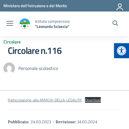
Vai ai contenuti
Vai al menu di navigazione
Vai al footer
Ministero dell'Istruzione e del Merito
Istituto comprensivo
"Leonardo Sciascia"
Circolare
Apr
Circolare n.116
Personale scolastico
Partecipazione-alla-MARCIA-DELLA-LEGALITA’
Download
Pubblicato:
24.03.2023
-
Revisione:
14.03.2024