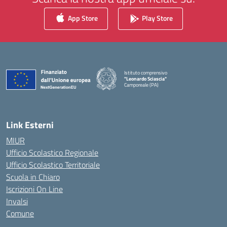
App Store
Play Store
Istituto comprensivo
"Leonardo Sciascia"
Camporeale (PA)
— Visita la pagina iniziale della scuola
Link Esterni
MIUR
Ufficio Scolastico Regionale
Ufficio Scolastico Territoriale
Scuola in Chiaro
Iscrizioni On Line
Invalsi
Comune