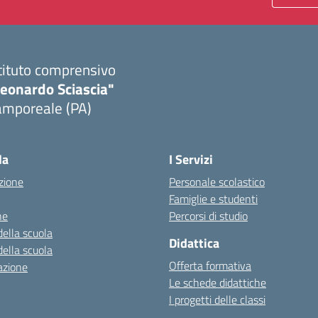
tituto comprensivo
Leonardo Sciascia"
amporeale (PA)
Visita la pagina iniziale della scuola
la
I Servizi
zione
Personale scolastico
Famiglie e studenti
ne
Percorsi di studio
della scuola
Didattica
della scuola
Offerta formativa
azione
Le schede didattiche
I progetti delle classi