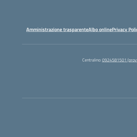
Amministrazione trasparente
Albo online
Privacy Poli
Centralino:
0924581501 (provv