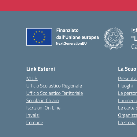
Is
"
C
— 
Link Esterni
La Scuo
MIUR
Presenta
Ufficio Scolastico Regionale
I luoghi
Ufficio Scolastico Territoriale
Le perso
Scuola in Chiaro
I numeri 
Iscrizioni On Line
Le carte 
Invalsi
Organizz
Comune
La storia