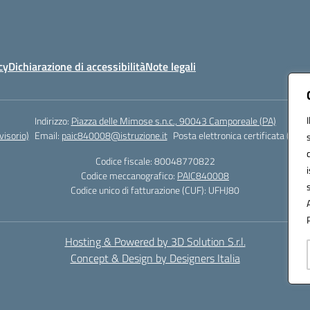
cy
Dichiarazione di accessibilità
Note legali
Indirizzo:
Piazza delle Mimose s.n.c., 90043 Camporeale (PA)
isorio)
Email:
paic840008@istruzione.it
Posta elettronica certificata (PEC)
Codice fiscale: 80048770822
Codice meccanografico:
PAIC840008
Codice unico di fatturazione (CUF): UFHJ80
Hosting & Powered by 3D Solution S.r.l.
Concept & Design by Designers Italia