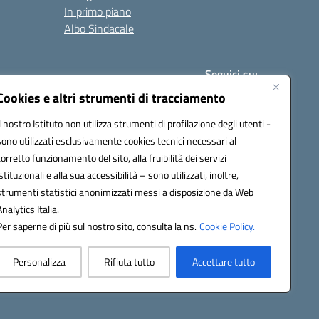
In primo piano
Albo Sindacale
Seguici su:
Cookies e altri strumenti di tracciamento
Il nostro Istituto non utilizza strumenti di profilazione degli utenti -
:
paic840008@pec.istruzione.it
sono utilizzati esclusivamente cookies tecnici necessari al
corretto funzionamento del sito, alla fruibilità dei servizi
istituzionali e alla sua accessibilità – sono utilizzati, inoltre,
strumenti statistici anonimizzati messi a disposizione da Web
Analytics Italia.
Per saperne di più sul nostro sito, consulta la ns.
Cookie Policy.
Personalizza
Rifiuta tutto
Accettare tutto