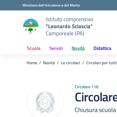
Vai ai contenuti
Vai al menu di navigazione
Vai al footer
Ministero dell'Istruzione e del Merito
Istituto comprensivo
"Leonardo Sciascia"
Camporeale (PA)
Scuola
Servizi
Novità
Didattica
Home
Novità
Le circolari
Circolari per tutti
Circolare 116
Circolar
Chiusura scuola 