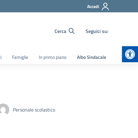
Accedi
Cerca
Seguici su:
Apr
i
Famiglie
In primo piano
Albo Sindacale
Personale scolastico