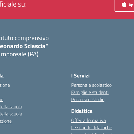
iciale su:
App
tituto comprensivo
Leonardo Sciascia"
amporeale (PA)
Visita la pagina iniziale della scuola
la
I Servizi
zione
Personale scolastico
Famiglie e studenti
ne
Percorsi di studio
della scuola
Didattica
della scuola
Offerta formativa
azione
Le schede didattiche