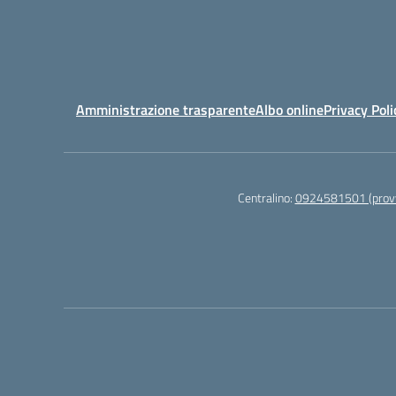
Amministrazione trasparente
Albo online
Privacy Poli
Centralino:
0924581501 (provv