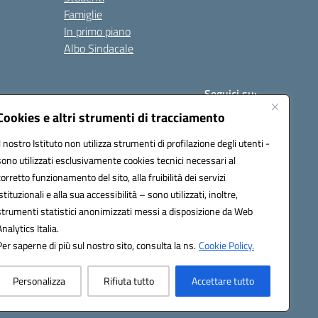
Famiglie
In primo piano
Albo Sindacale
Seguici su:
Cookies e altri strumenti di tracciamento
Il nostro Istituto non utilizza strumenti di profilazione degli utenti -
:
paic840008@pec.istruzione.it
sono utilizzati esclusivamente cookies tecnici necessari al
corretto funzionamento del sito, alla fruibilità dei servizi
istituzionali e alla sua accessibilità – sono utilizzati, inoltre,
strumenti statistici anonimizzati messi a disposizione da Web
Analytics Italia.
Per saperne di più sul nostro sito, consulta la ns.
Cookie Policy.
Personalizza
Rifiuta tutto
Accettare tutto