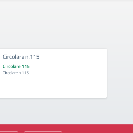
Circolare n.115
Circ
Circolare 115
Circo
Circolare n.115
Circol