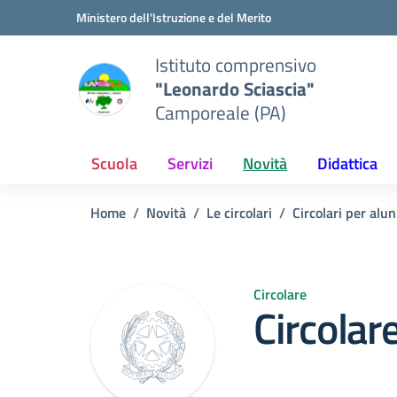
Vai ai contenuti
Vai al menu di navigazione
Vai al footer
Ministero dell'Istruzione e del Merito
Istituto comprensivo
"Leonardo Sciascia"
Camporeale (PA)
Scuola
Servizi
Novità
Didattica
Home
Novità
Le circolari
Circolari per alun
Circolare
Circolar