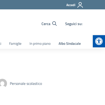
Accedi
Cerca
Seguici su:
Apr
i
Famiglie
In primo piano
Albo Sindacale
Personale scolastico