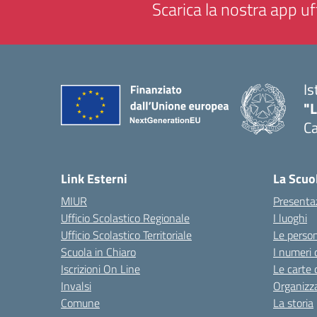
Scarica la nostra app uff
Is
"
C
— 
Link Esterni
La Scuo
MIUR
Presenta
Ufficio Scolastico Regionale
I luoghi
Ufficio Scolastico Territoriale
Le perso
Scuola in Chiaro
I numeri 
Iscrizioni On Line
Le carte 
Invalsi
Organizz
Comune
La storia