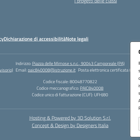
I progetti delle classi
cy
Dichiarazione di accessibilità
Note legali
Indirizzo:
Piazza delle Mimose s.n.c., 90043 Camporeale (PA)
isorio)
Email:
paic840008@istruzione.it
Posta elettronica certificata (PEC)
Codice fiscale: 80048770822
Codice meccanografico:
PAIC840008
Codice unico di fatturazione (CUF): UFHJ80
Hosting & Powered by 3D Solution S.r.l.
Concept & Design by Designers Italia